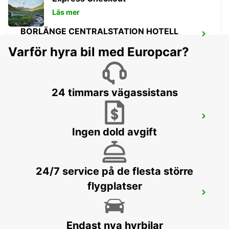
Läs mer
BORLÄNGE CENTRALSTATION HOTELL
GALAXEN
Varför hyra bil med Europcar?
BORLANGE - SWEDEN
24 timmars vägassistans
BORLÄNGE
BORLANGE - SWEDEN
Ingen dold avgift
24/7 service på de flesta större
flygplatser
SÄLEN
SALEN - SWEDEN
Endast nya hyrbilar