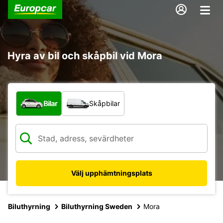
Hyra av bil och skåpbil vid Mora
Vilken typ av fordon?
Bilar
Skåpbilar
Välj upphämtningsplats
Biluthyrning
Biluthyrning Sweden
Mora