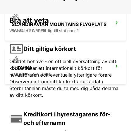
Bra att veta
SCANDINAVIAN MOUNTAINS FLYGPLATS
Vad ska du ta med dig till stationen?
SALEN - SWEDEN
Ditt giltiga körkort
Om det behövs - en officiell översättning av ditt
LUDVIKA
körkort eller ett internationellt körkort för
LUDVIKA - SWEDEN
huvudföraren och eventuella ytterligare förare
Observera att om ditt körkort är utfärdat i
Storbritannien måste du ta med dig båda delarna
av ditt körkort.
Kreditkort i hyrestagarens för-
och efternamn