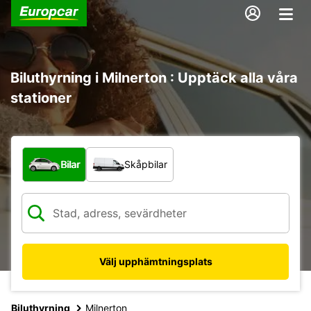
Biluthyrning i Milnerton : Upptäck alla våra
stationer
Vilken typ av fordon?
Bilar
Skåpbilar
Välj upphämtningsplats
Biluthyrning
Milnerton