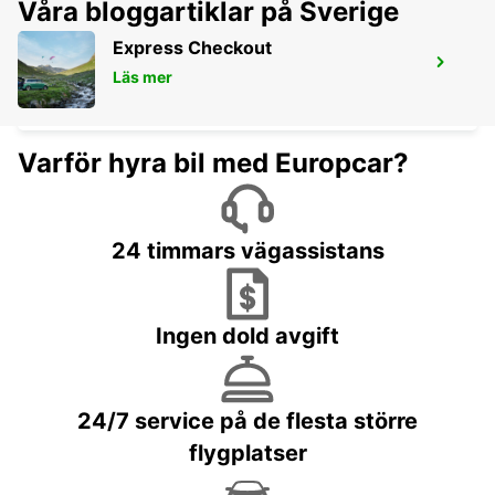
Våra bloggartiklar på Sverige
Express Checkout
MOSSEL BAY
Läs mer
MOSSEL BAY - SOUTH AFRICA
Varför hyra bil med Europcar?
24 timmars vägassistans
Ingen dold avgift
24/7 service på de flesta större
flygplatser