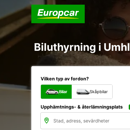
Biluthyrning i Umh
Vilken typ av fordon?
Bilar
Skåpbilar
Upphämtnings- & återlämningsplats