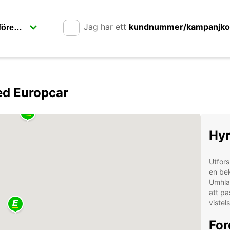
Jag har ett
kundnummer/kampanjk
d Europcar
Hyr
Utfor
en bek
Umhlan
att pa
vistels
For