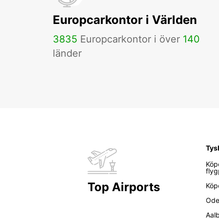
Europcarkontor i Världen
3835
Europcarkontor i över
140
länder
Tys
Köp
flyg
Top Airports
Köp
Ode
Aal