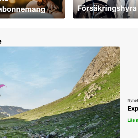
Försäkringshyra
labonnemang
30 dagar upp till ett
Boka ersättningsbil nu!
e
Nyhe
Exp
Läs 