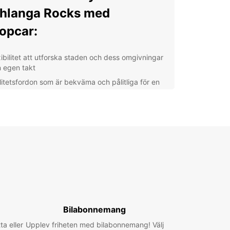
hlanga Rocks med
opcar:
xibilitet att utforska staden och dess omgivningar
n egen takt
litetsfordon som är bekväma och pålitliga för en
vlig körupplevelse
fessionell service och support från vårt vänliga
m på plats
attande täckning och försäkring för din trygghet
 säkerhet under resan
tt om du besöker Umhlanga Rocks för affärer
nöje, är Europcar här för att göra din resa smidig
kymmersfri. Hyr en bil hos oss idag och upplev
timata friheten att utforska denna underbara
ation.
Bilabonnemang
ta eller
Upplev friheten med bilabonnemang! Välj