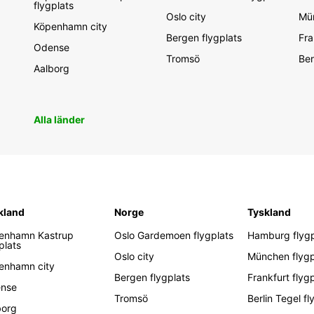
flygplats
Oslo city
Mün
Köpenhamn city
Bergen flygplats
Fra
Odense
Tromsö
Ber
Aalborg
Alla länder
kland
Norge
Tyskland
enhamn Kastrup
Oslo Gardemoen flygplats
Hamburg flygp
plats
Oslo city
München flygp
enhamn city
Bergen flygplats
Frankfurt flyg
nse
Tromsö
Berlin Tegel fl
borg