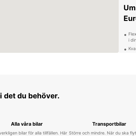
Um
Eur
Fle
i di
Kva
tre
Pro
tea
Omf
och
Oavse
i det du behöver.
eller 
och be
den ul
destin
Alla våra bilar
Transportbilar
verkligen bilar för alla tillfällen. Här
Större och mindre. När du ska flyt