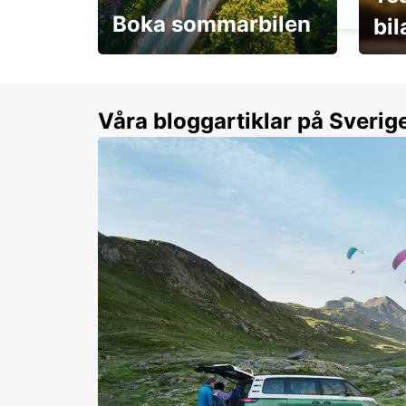
Boka sommarbilen
bi
Flexibilitet i sommar på
Från 
dina villkor
år.
Våra bloggartiklar på Sverig