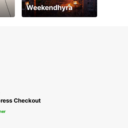
Weekendhyra
Upp till 15% rabatt
t
ress Checkout
mer