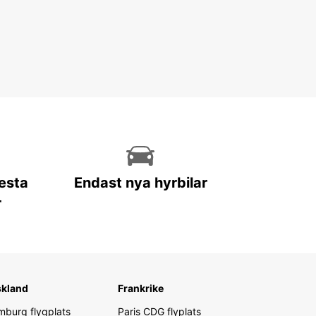
lesta
Endast nya hyrbilar
r
skland
Frankrike
burg flygplats
Paris CDG flyplats