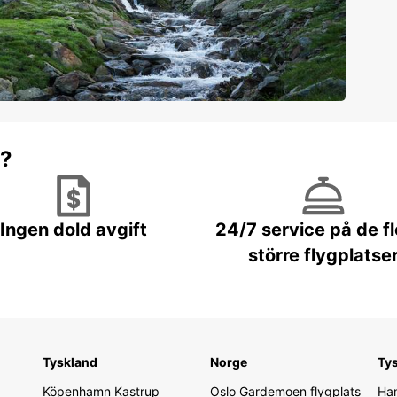
r?
Ingen dold avgift
24/7 service på de f
större flygplatse
Tyskland
Norge
Ty
Köpenhamn Kastrup
Oslo Gardemoen flygplats
Ham