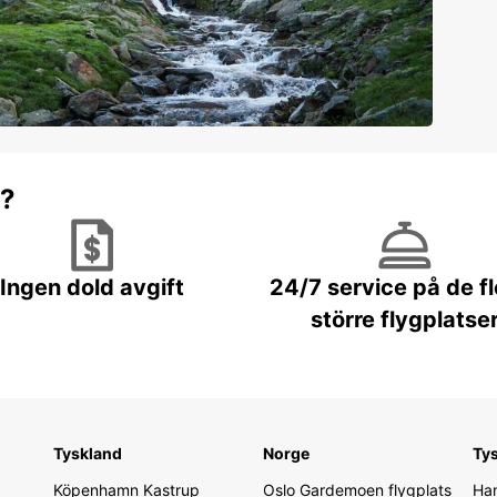
r?
Ingen dold avgift
24/7 service på de f
större flygplatse
Tyskland
Norge
Ty
Köpenhamn Kastrup
Oslo Gardemoen flygplats
Ham