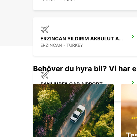
ERZINCAN YILDIRIM AKBULUT AIRPORT
ERZINCAN - TURKEY
Behöver du hyra bil? Vi har e
SANLIURFA GAP AIRPORT
SANLIURFA - TURKEY
MARDIN AIRPORT
Te
MARDIN - TURKEY