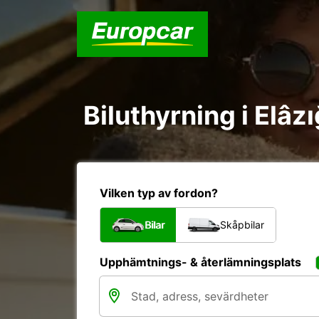
Biluthyrning i Elâz
Vilken typ av fordon?
Bilar
Skåpbilar
Upphämtnings- & återlämningsplats