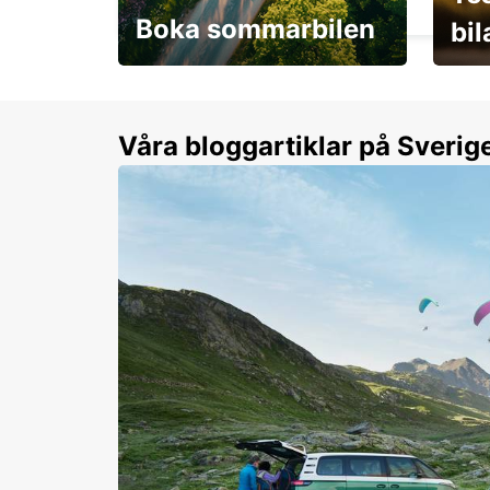
Boka sommarbilen
bi
Flexibilitet i sommar på
Från 
dina villkor
år.
Våra bloggartiklar på Sverig