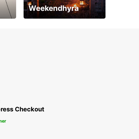
Weekendhyra
Upp till 15% rabatt
t
ress Checkout
mer