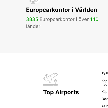
Europcarkontor i Världen
3835
Europcarkontor i över
140
länder
Tys
Köp
flyg
Top Airports
Köp
Ode
Aal