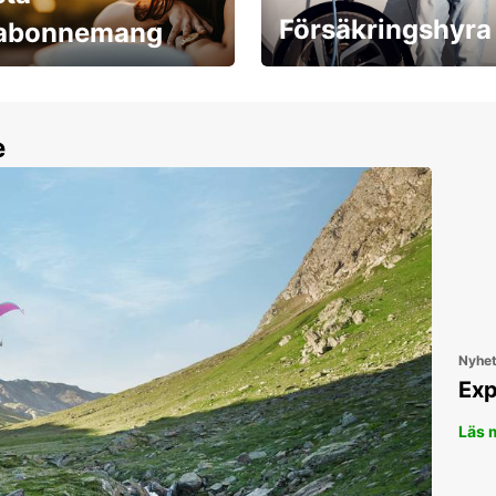
Försäkringshyra
labonnemang
30 dagar upp till ett
Boka ersättningsbil nu!
e
Nyhe
Exp
Läs 