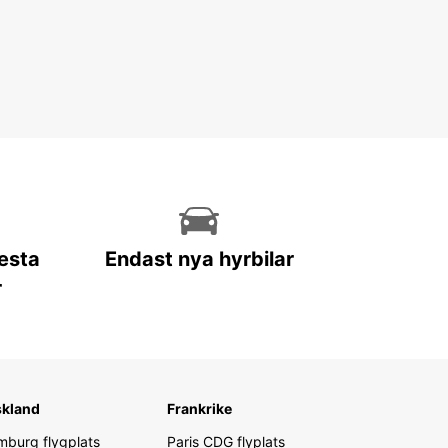
lesta
Endast nya hyrbilar
r
skland
Frankrike
burg flygplats
Paris CDG flyplats