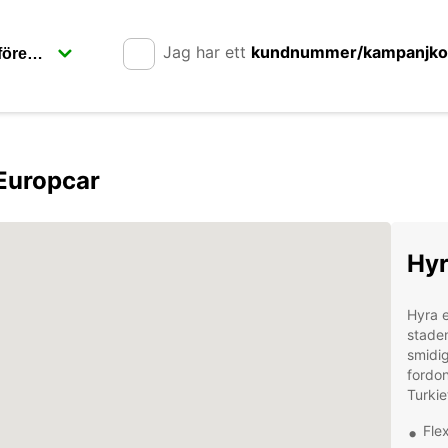
Jag har ett
kundnummer/kampanjk
Europcar
Hyr
Hyra e
stade
smidig
fordon
Turkie
Fle