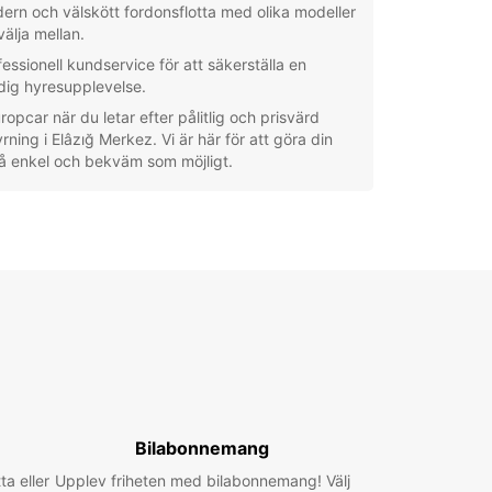
ern och välskött fordonsflotta med olika modeller
välja mellan.
fessionell kundservice för att säkerställa en
dig hyresupplevelse.
uropcar när du letar efter pålitlig och prisvärd
yrning i Elâzığ Merkez. Vi är här för att göra din
å enkel och bekväm som möjligt.
Bilabonnemang
ta eller
Upplev friheten med bilabonnemang! Välj