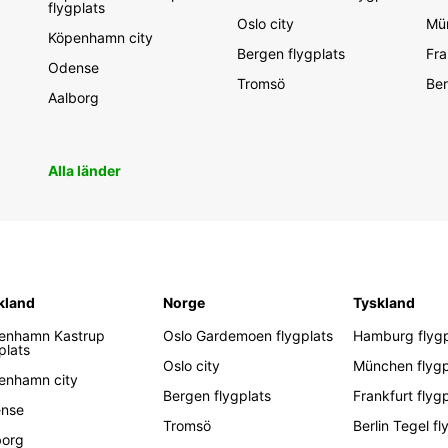
flygplats
Oslo city
Mün
Köpenhamn city
Bergen flygplats
Fra
Odense
Tromsö
Ber
Aalborg
Alla länder
kland
Norge
Tyskland
enhamn Kastrup
Oslo Gardemoen flygplats
Hamburg flygp
plats
Oslo city
München flygp
enhamn city
Bergen flygplats
Frankfurt flyg
nse
Tromsö
Berlin Tegel fl
borg