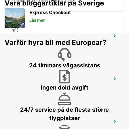
EDINBURGH - UNITED KINGDOM
Våra bloggartiklar på Sverige
Express Checkout
Läs mer
EDINBURGH FLYGPLATS
Varför hyra bil med Europcar?
EDINBURGH - UNITED KINGDOM
24 timmars vägassistans
HAMILTON
HAMILTON - UNITED KINGDOM
Ingen dold avgift
24/7 service på de flesta större
flygplatser
GLASGOW LANCEFIELD QUAY