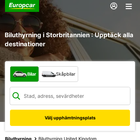
Biluthyrning i Storbritannien : Upptäck alla
destinationer
Vilken typ av fordon?
Bilar
Skåpbilar
Välj upphämtningsplats
Biluthyrning
Biluthyrning United Kingdom