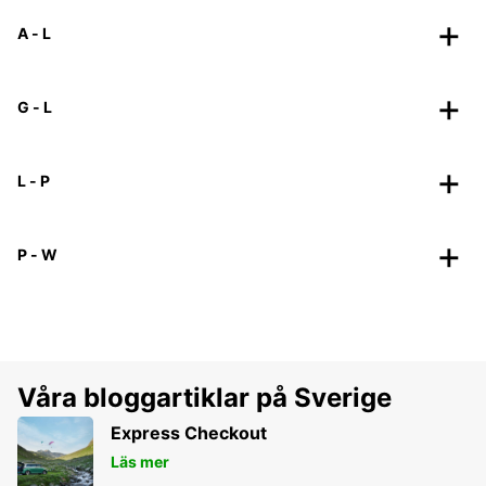
A - L
G - L
L - P
P - W
Våra bloggartiklar på Sverige
Express Checkout
Läs mer