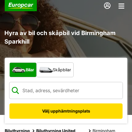
Hyra av bil och skåpbil vid Birmingham
Sparkhill
Vilken typ av fordon?
Bilar
Skåpbilar
Välj upphämtningsplats
Biluthyrning
Biluthyrning United
Birmingham