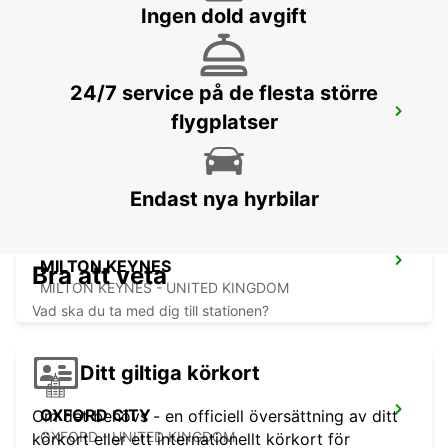
Ingen dold avgift
24/7 service på de flesta större
NOTTINGHAM
flygplatser
NOTTINGHAM - UNITED KINGDOM
Endast nya hyrbilar
MILTON KEYNES
Bra att veta
MILTON KEYNES - UNITED KINGDOM
Vad ska du ta med dig till stationen?
Ditt giltiga körkort
OXFORD CITY
Om det behövs - en officiell översättning av ditt
OXFORD - UNITED KINGDOM
körkort eller ett internationellt körkort för