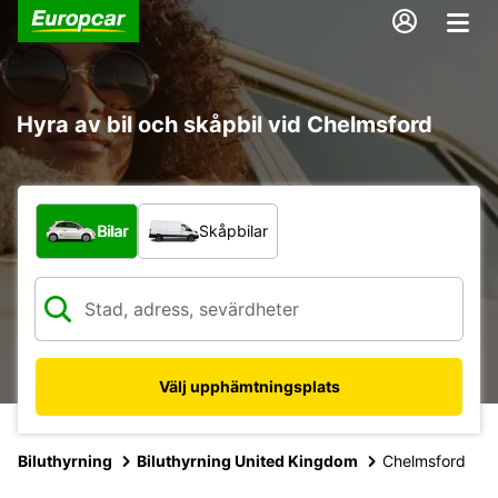
Hyra av bil och skåpbil vid Chelmsford
Vilken typ av fordon?
Bilar
Skåpbilar
Välj upphämtningsplats
Biluthyrning
Biluthyrning United Kingdom
Chelmsford