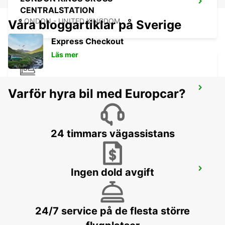
CENTRALSTATION
LONDON - UNITED KINGDOM
Våra bloggartiklar på Sverige
Express Checkout
Läs mer
LONDON ST PANCRAS
Varför hyra bil med Europcar?
CENTRALSTATION
LONDON - UNITED KINGDOM
24 timmars vägassistans
LONDON VICTORIA CENTRALSTATION
Ingen dold avgift
LONDON - UNITED KINGDOM
24/7 service på de flesta större