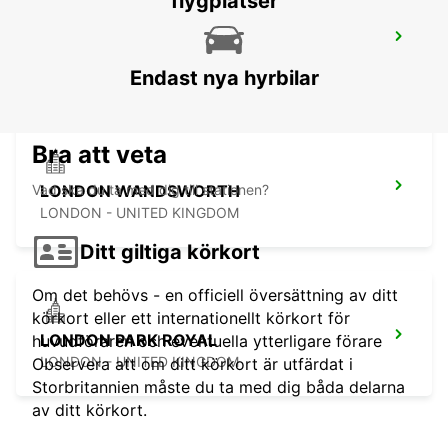
flygplatser
MAIDSTONE CITY
MAIDSTONE - UNITED KINGDOM
Endast nya hyrbilar
Bra att veta
Vad ska du ta med dig till stationen?
LONDON WANDSWORTH
LONDON - UNITED KINGDOM
Ditt giltiga körkort
Om det behövs - en officiell översättning av ditt
körkort eller ett internationellt körkort för
LONDON PARK ROYAL
huvudföraren och eventuella ytterligare förare
LONDON - UNITED KINGDOM
Observera att om ditt körkort är utfärdat i
Storbritannien måste du ta med dig båda delarna
av ditt körkort.