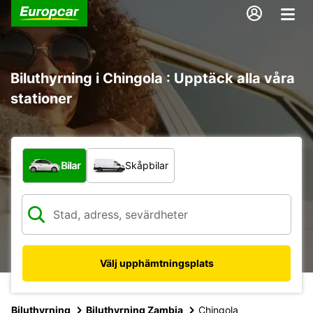
Biluthyrning i Chingola : Upptäck alla våra
stationer
Vilken typ av fordon?
Bilar
Skåpbilar
Välj upphämtningsplats
Biluthyrning
Biluthyrning Zambia
Chingola