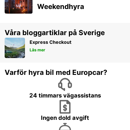
Weekendhyra
Våra bloggartiklar på Sverige
Express Checkout
Läs mer
Varför hyra bil med Europcar?
24 timmars vägassistans
Ingen dold avgift