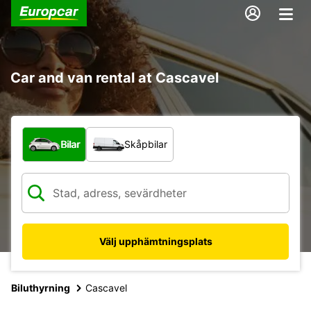
Car and van rental at Cascavel
Vilken typ av fordon?
Bilar
Skåpbilar
Välj upphämtningsplats
Biluthyrning
Cascavel