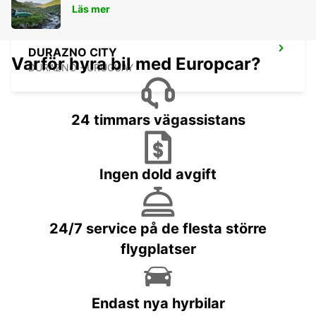
Läs mer
DURAZNO CITY
Varför hyra bil med Europcar?
DURAZNO - URUGUAY
24 timmars vägassistans
Ingen dold avgift
24/7 service på de flesta större
flygplatser
Endast nya hyrbilar