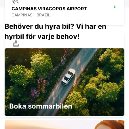
CAMPINAS VIRACOPOS AIRPORT
CAMPINAS - BRAZIL
Behöver du hyra bil? Vi har en
hyrbil för varje behov!
SAO PAULO SANTO AMARO
SAO PAULO - BRAZIL
SAO PAULO CONGONHAS APT MEET
GREET
Boka sommarbilen
SAO PAULO - BRAZIL