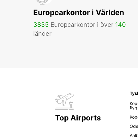
Europcarkontor i Världen
3835
Europcarkontor i över
140
länder
Tys
Köp
flyg
Top Airports
Köp
Ode
Aal