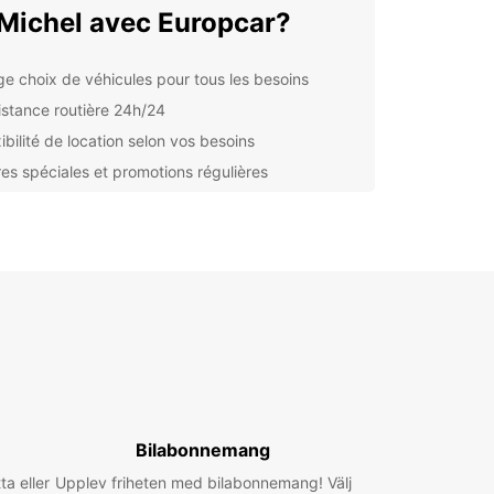
 Michel avec Europcar?
ge choix de véhicules pour tous les besoins
istance routière 24h/24
ibilité de location selon vos besoins
res spéciales et promotions régulières
ouvrez les attractions de
 Michel en toute liberté
à votre location de voiture Europcar à St. Michel,
ez la ville et ses environs à votre rythme. Ne
z pas les incontournables, tels que le château
 Michel, la cathédrale Notre-Dame et les jardins
ille.
ervez votre voiture dès
Bilabonnemang
ourd'hui
ta eller
Upplev friheten med bilabonnemang! Välj