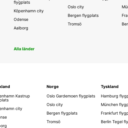
flygplats
Oslo city
Mün
Köpenhamn city
Bergen flygplats
Fra
Odense
Tromsö
Ber
Aalborg
Alla länder
kland
Norge
Tyskland
enhamn Kastrup
Oslo Gardemoen flygplats
Hamburg flygp
plats
Oslo city
München flygp
enhamn city
Bergen flygplats
Frankfurt flyg
nse
Tromsö
Berlin Tegel fl
borg