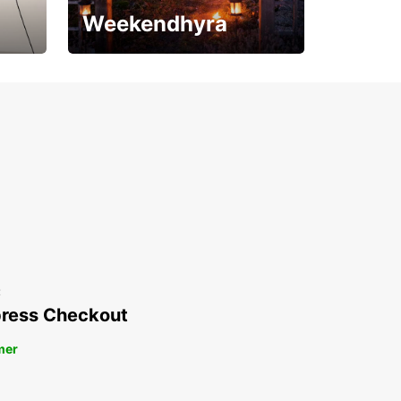
Weekendhyra
Upp till 15% rabatt
t
ress Checkout
mer