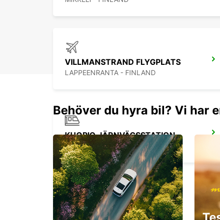
VILLMANSTRAND FLYGPLATS
LAPPEENRANTA - FINLAND
Behöver du hyra bil? Vi har e
KUOPIO JÄRNVÄGSSTATION
KUOPIO - FINLAND
KUOPIO
Te
TOIVALA - FINLAND