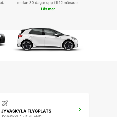
et.
mellan 30 dagar upp till 12 månader
Läs mer
ndez plus pour réserver votre voiture de location
Michel avec Europcar. Profitez des meilleurs tarifs
n service de qualité pour une expérience de
 inoubliable.
JYVASKYLA FLYGPLATS
JYVASKYLA - FINLAND