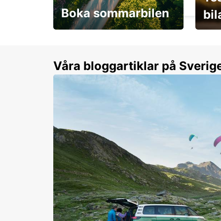
Boka sommarbilen
bi
Flexibilitet i sommar på
Från 
dina villkor
år.
Våra bloggartiklar på Sverig