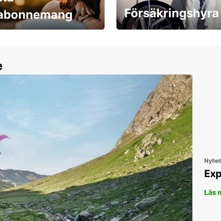
Försäkringshyra
labonnemang
30 dagar upp till ett
Boka ersättningsbil nu!
e
Nyhe
Exp
Läs 