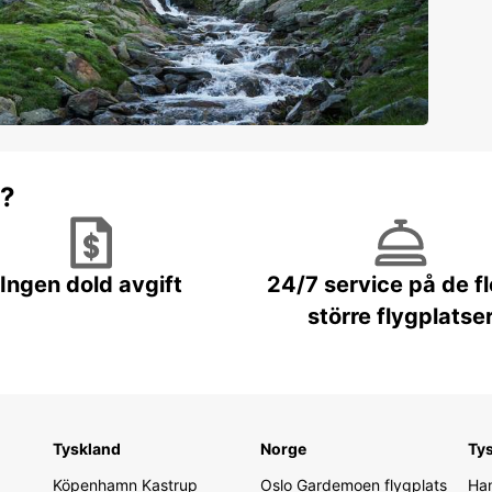
r?
Ingen dold avgift
24/7 service på de f
större flygplatse
Tyskland
Norge
Ty
Köpenhamn Kastrup
Oslo Gardemoen flygplats
Ham