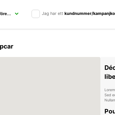
Jag har ett
kundnummer/kampanjk
opcar
Déc
lib
Lorem 
Sed eu
Nullam
Pou