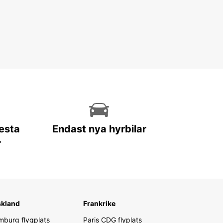
lesta
Endast nya hyrbilar
r
skland
Frankrike
burg flygplats
Paris CDG flyplats