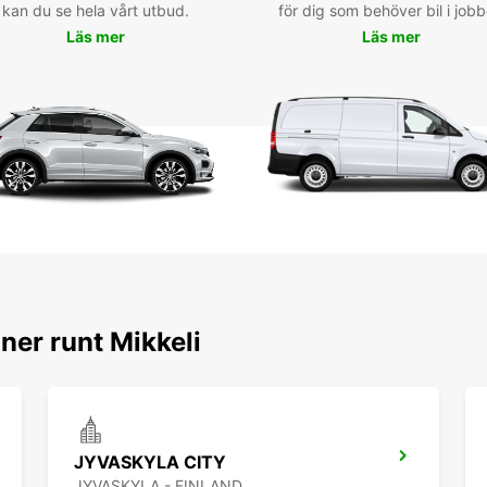
kan du se hela vårt utbud.
för dig som behöver bil i jobb
Läs mer
Läs mer
N'atte
à St. 
et d'u
voyage
ner runt Mikkeli
JYVASKYLA CITY
JYVASKYLA - FINLAND