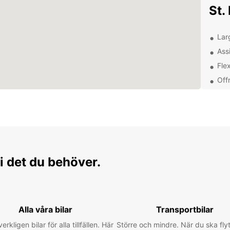
St.
Lar
Ass
Flex
Off
Déc
St.
Grâce 
explor
i det du behöver.
manque
de St.
de la v
Rés
Alla våra bilar
Transportbilar
auj
verkligen bilar för alla tillfällen. Här
Större och mindre. När du ska flyt