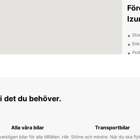
För
Izu
Sto
Enk
Prof
und
Flex
bud
Upp
omg
i det du behöver.
Med di
sevärd
Besök 
Alla våra bilar
Transportbilar
respek
verkligen bilar för alla tillfällen. Här
Större och mindre. När du ska flyt
avkop