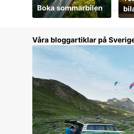
Boka sommarbilen
bi
Flexibilitet i sommar på
Från 
dina villkor
år.
Våra bloggartiklar på Sverig