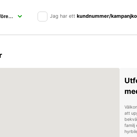
Jag har ett
kundnummer/kampanjk
r
Utf
med
Välkom
att up
bekvä
familj
hyrbil