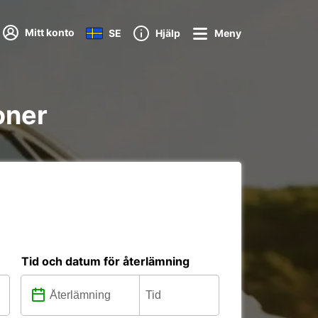
Mitt konto
SE
Hjälp
Meny
oner
Tid och datum för återlämning