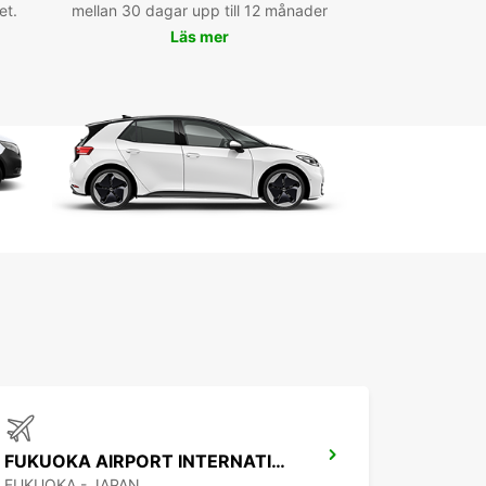
et.
saki.
mellan 30 dagar upp till 12 månader
Läs mer
einformation och hyttipps
r information om att hyra en bil i Izumo och
ka dess omgivningar, kontakta Europcars vänliga
på platsen. De kommer gärna att ge dig
skrivningar, rekommendationer och användbara
ör en minnesvärd resa.
FUKUOKA AIRPORT INTERNATIONAL TERMINAL
FUKUOKA - JAPAN