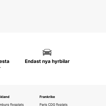
lesta
Endast nya hyrbilar
r
skland
Frankrike
burg flygplats
Paris CDG flyplats