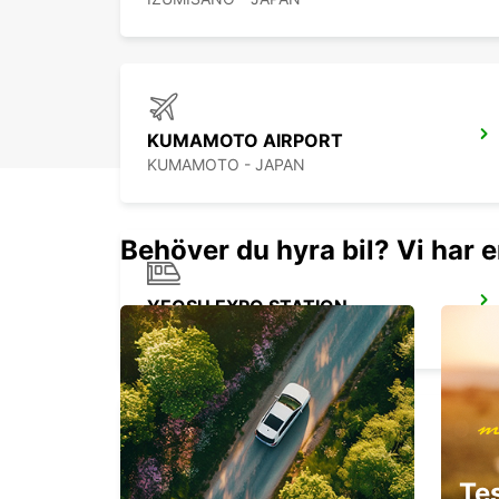
KUMAMOTO AIRPORT
KUMAMOTO - JAPAN
Behöver du hyra bil? Vi har e
YEOSU EXPO STATION
YEOSU - KOREA(SOUTH)
YONGSAN DOWNTOWN
Te
SEOUL - KOREA(SOUTH)