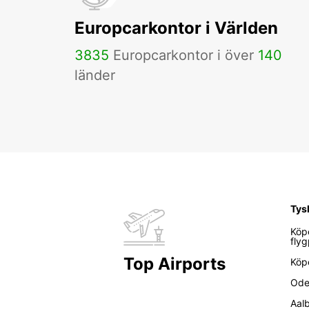
Europcarkontor i Världen
3835
Europcarkontor i över
140
länder
Tys
Köp
flyg
Top Airports
Köp
Ode
Aal