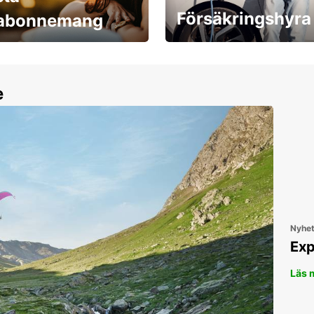
Försäkringshyra
labonnemang
30 dagar upp till ett
Boka ersättningsbil nu!
e
Nyhe
Exp
Läs 