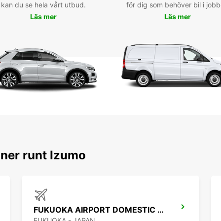
kan du se hela vårt utbud.
för dig som behöver bil i jobb
Hinomi
Läs mer
Läs mer
Res
För me
utfors
team 
vägbe
tips f
oner runt Izumo
FUKUOKA AIRPORT DOMESTIC TERMINAL
FUKUOKA - JAPAN