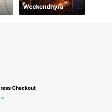
Weekendhyra
Upp till 15% rabatt
t
ress Checkout
mer