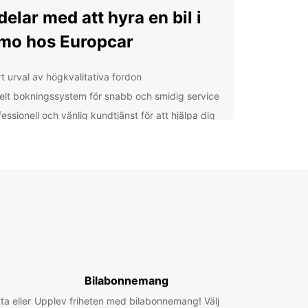
delar med att hyra en bil i
mo hos Europcar
rt urval av högkvalitativa fordon
elt bokningssystem för snabb och smidig service
essionell och vänlig kundtjänst för att hjälpa dig
er hela din resa
ibla hyresalternativ för att passa din tidtabell och
get
täck Izumo och dess
ivningar med din hyrbil
n hyrbil från Europcar kan du utforska Izumos
heter och natursköna platser i din egen takt.
Izumo-taisha, ett av de äldsta och mest
Bilabonnemang
terade shintoheligdomarna i Japan, eller ta en
ta eller
plande promenad längs kusten på Izumo
Upplev friheten med bilabonnemang! Välj