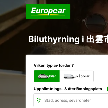
Biluthyrning i 出雲市
Vilken typ av fordon?
Bilar
Skåpbilar
Upphämtnings- & återlämningsplats