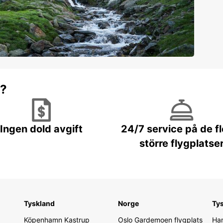
r?
Ingen dold avgift
24/7 service på de f
större flygplatse
Tyskland
Norge
Ty
Köpenhamn Kastrup
Oslo Gardemoen flygplats
Ham