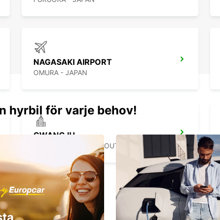
NAGASAKI AIRPORT
OMURA - JAPAN
n hyrbil för varje behov!
GWANGJU
GWANGJU - KOREA(SOUTH)
sta