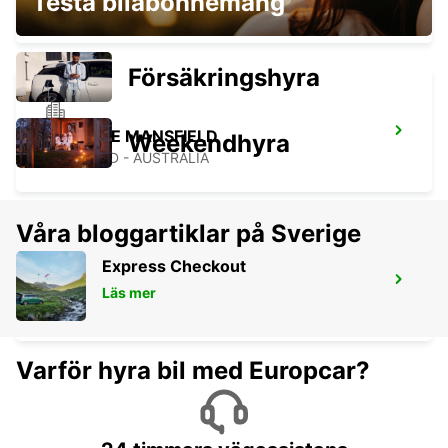
Testa bilabonnemang
GEEBUNG - AUSTRALIA
Försäkringshyra
BRISBANE MANSFIELD
Weekendhyra
MANSFIELD - AUSTRALIA
Våra bloggartiklar på Sverige
Express Checkout
BRISBANE CANNON HILL
Läs mer
TINGALPA - AUSTRALIA
Varför hyra bil med Europcar?