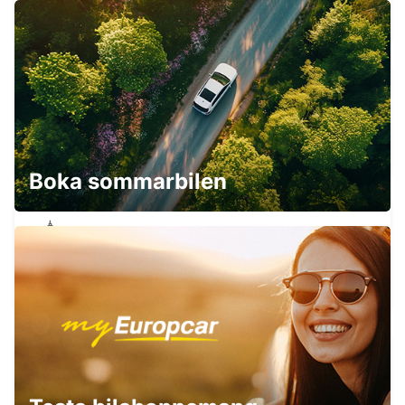
BURPENGARY - AUSTRALIA
BRISBANE ARCHERFIELD
ARCHERFIELD - AUSTRALIA
Boka sommarbilen
BRISBANE FORTITUDE VALLEY
FORTITUDE VALLEY - AUSTRALIA
BRISBANE CITY TRANSPORTFORDON