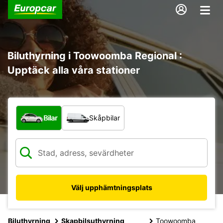
Biluthyrning i Toowoomba Regional :
Upptäck alla våra stationer
Vilken typ av fordon?
Bilar
Skåpbilar
Välj upphämtningsplats
Biluthyrning
Skapbilsuthyrning
Toowoomba