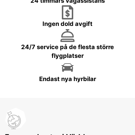
24 timmars vägassistans
Ingen dold avgift
24/7 service på de flesta större
flygplatser
Endast nya hyrbilar