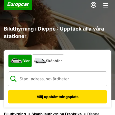
Biluthyrning i Dieppe : Upptäck alla våra
stationer
Vilken typ av fordon?
Bilar
Skåpbilar
Välj upphämtningsplats
Biluthyrning
Skapbilsuthyrning Frankrike
Dieppe