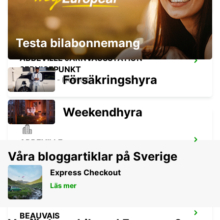
Testa bilabonnemang
ABBEVILLE JÄRNVÄGSSTATION -
SERVICEPUNKT
Försäkringshyra
ABBEVILLE - FRANCE
Weekendhyra
ABBEVILLE
ABBEVILLE - FRANCE
Våra bloggartiklar på Sverige
Express Checkout
Läs mer
BEAUVAIS