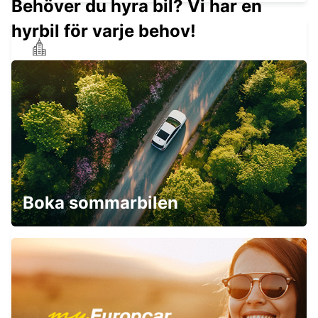
Behöver du hyra bil? Vi har en
hyrbil för varje behov!
ROUEN SOTTEVILLE
SOTTEVILLE LES ROUEN - FRANCE
YVETOT
YVETOT - FRANCE
Boka sommarbilen
YVETOT JÄRNVÄGSSTATION -
SERVICEPUNKT
YVETOT - FRANCE