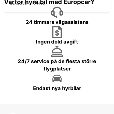
Varför hyra bil med Europcar?
BEAUVAIS - FRANCE
24 timmars vägassistans
Ingen dold avgift
24/7 service på de flesta större
flygplatser
Endast nya hyrbilar