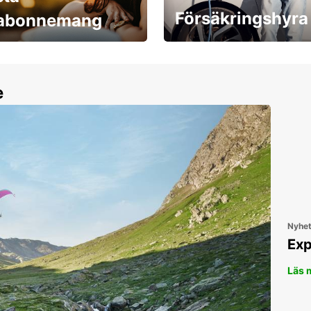
Försäkringshyra
labonnemang
30 dagar upp till ett
Boka ersättningsbil nu!
e
Nyhe
Exp
Läs 