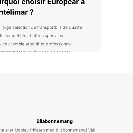
rquoi choisir Europcar à
télimar ?
 large sélection de transportbils de qualité
fs compétitifs et offres spéciales
ice clientèle attentif et professionnel
ervation facile en ligne ou en agence
 agences pratiques et facilement accessibles à
télimar
ouvrez Montélimar en
te liberté avec Europcar
un transportbil avec Europcar et explorez les
fiques paysages de Montélimar à votre rythme.
ez de la flexibilité et de la commodité offertes par
ation de véhicules, et découvrez tous les trésors
Bilabonnemang
te belle région.
ta eller
Upplev friheten med bilabonnemang! Välj