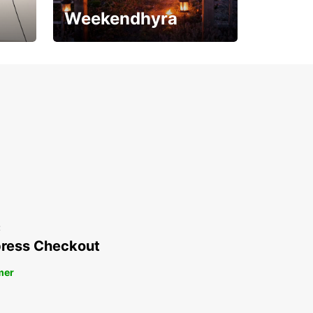
Weekendhyra
Upp till 15% rabatt
t
ress Checkout
mer