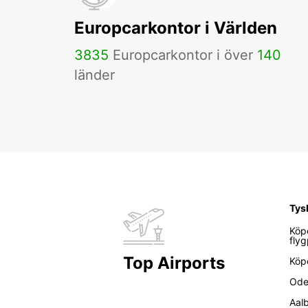
Europcarkontor i Världen
3835
Europcarkontor i över
140
länder
Tys
Köp
flyg
Top Airports
Köp
Ode
Aal