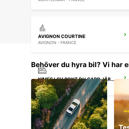
AVIGNON COURTINE
AVIGNON - FRANCE
Behöver du hyra bil? Vi har e
NIMES LGV PONT DU GARD JÄRNVÄGSSTATION
MANDUEL - FRANCE
GRENOBLE ECHIROLLES
Te
ECHIROLLES - FRANCE