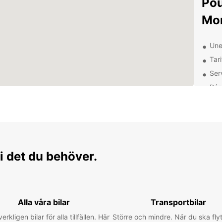
Pou
Mon
Une
Tari
Serv
Rés
Des
Mon
Déc
tou
i det du behöver.
Louez 
magni
Profit
la loc
Alla våra bilar
Transportbilar
de cet
verkligen bilar för alla tillfällen. Här
Större och mindre. När du ska flyt