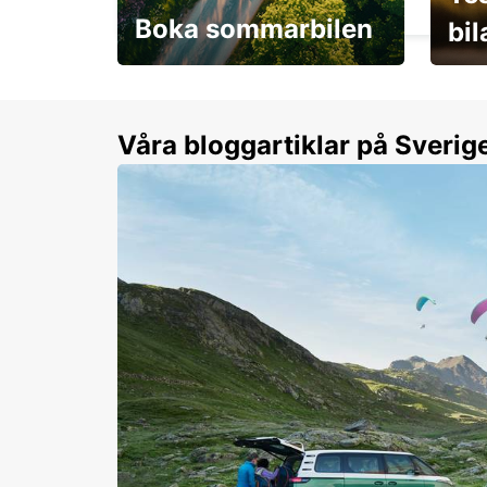
Boka sommarbilen
bi
Flexibilitet i sommar på
Från 
dina villkor
år.
Våra bloggartiklar på Sverig