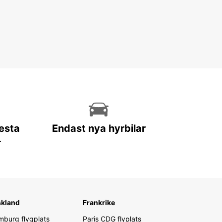
lesta
Endast nya hyrbilar
r
skland
Frankrike
burg flygplats
Paris CDG flyplats