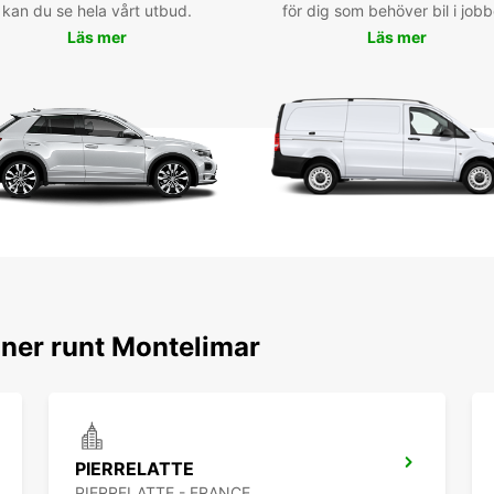
kan du se hela vårt utbud.
för dig som behöver bil i jobb
Rés
Läs mer
Läs mer
tra
N'atte
Montél
avanta
tranqu
l'une 
idéal 
oner runt Montelimar
PIERRELATTE
PIERRELATTE - FRANCE