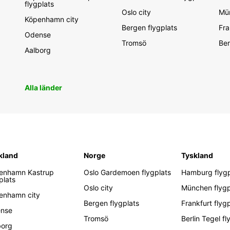
flygplats
Oslo city
Mün
Köpenhamn city
Bergen flygplats
Fra
Odense
Tromsö
Ber
Aalborg
Alla länder
kland
Norge
Tyskland
enhamn Kastrup
Oslo Gardemoen flygplats
Hamburg flygp
plats
Oslo city
München flygp
enhamn city
Bergen flygplats
Frankfurt flyg
nse
Tromsö
Berlin Tegel fl
borg