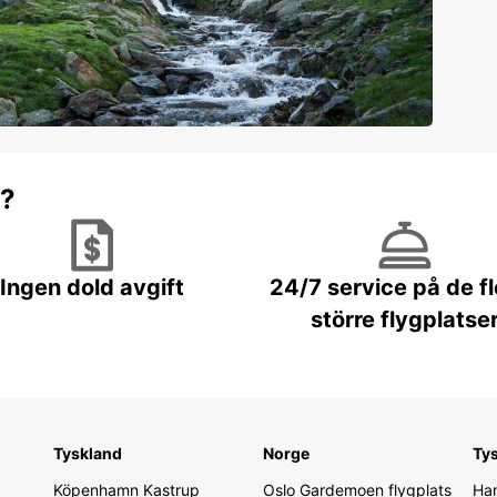
r?
Ingen dold avgift
24/7 service på de f
större flygplatse
Tyskland
Norge
Ty
Köpenhamn Kastrup
Oslo Gardemoen flygplats
Ham