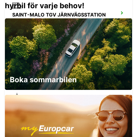
hyrbil för varje behov!
SAINT-MALO TGV JÄRNVÄGSSTATION
SAINT MALO - FRANCE
SAINT-LO
AGNEAUX - FRANCE
Boka sommarbilen
RENNES CESSON-SEVIGNE
CESSON SEVIGNE - FRANCE