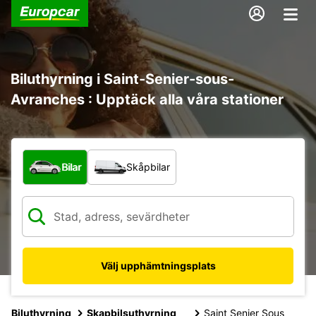
Biluthyrning i Saint-Senier-sous-
Avranches : Upptäck alla våra stationer
Vilken typ av fordon?
Bilar
Skåpbilar
Välj upphämtningsplats
Biluthyrning
Skapbilsuthyrning
Saint Senier Sous