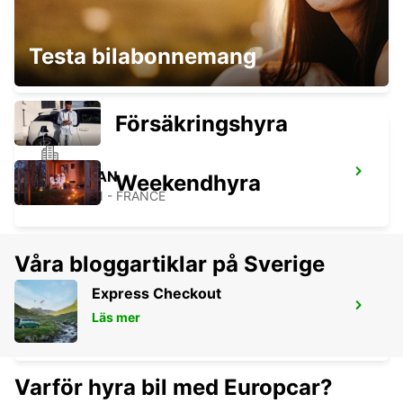
RENNES JÄRNVÄGSSTATION
Testa bilabonnemang
RENNES - FRANCE
Försäkringshyra
CARENTAN
Weekendhyra
CARENTAN - FRANCE
Våra bloggartiklar på Sverige
Express Checkout
RENNES FLYGPLATS
Läs mer
SAINT JACQUES DE LA LANDE - FRANCE
Varför hyra bil med Europcar?