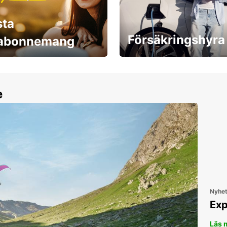
sta
Försäkringshyra
labonnemang
30 dagar upp till ett
Boka ersättningsbil nu!
e
Nyhe
Exp
Läs 