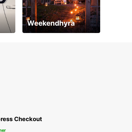
Weekendhyra
Upp till 15% rabatt
t
ress Checkout
mer