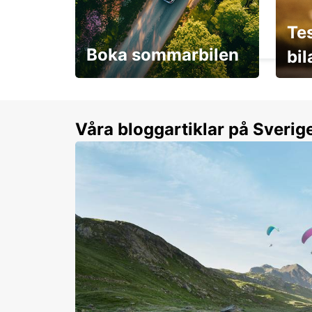
NIORT JÄRNVÄGSSTATION
Te
NIORT - FRANCE
Boka sommarbilen
bi
Flexibilitet i sommar på
Från 
dina villkor
år.
Våra bloggartiklar på Sverig