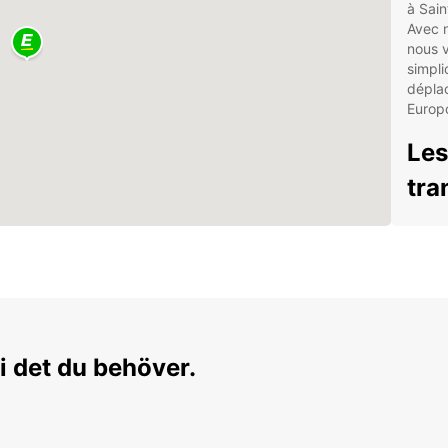
à Sain
Avec n
nous v
simpli
déplac
Europc
Les
tra
Lar
Ser
Opt
Ass
Rése
i det du behöver.
Exp
Pla