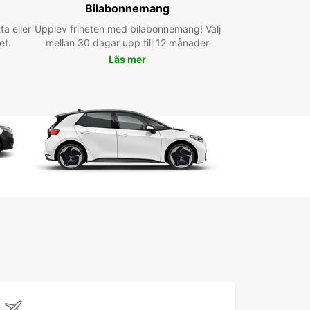
Bilabonnemang
otre transportbil Europcar, partez à la
ta eller
Upplev friheten med bilabonnemang! Välj
erte de tous les trésors de Sainte-Gemme-la-
et.
mellan 30 dagar upp till 12 månader
. Visitez les sites touristiques incontournables,
ez de la beauté des paysages environnants, et
Läs mer
z-vous charmer par l'atmosphère unique de cette
ation. Que vous soyez en voyage d'affaires ou en
ces, Europcar vous accompagne tout au long de
séjour pour rendre votre expérience inoubliable.
ervez votre transportbil à
nte-Gemme-la-Plaine dès
ourd'hui
rdez pas de temps et réservez dès maintenant
transportbil avec Europcar à Sainte-Gemme-la-
. Profitez de nos offres exclusives et partez à
ture en toute sérénité. Avec Europcar, la location
icules n'a jamais été aussi facile et pratique.