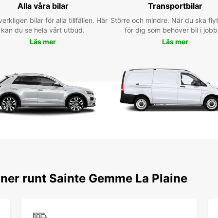
Alla våra bilar
Transportbilar
Avec v
verkligen bilar för alla tillfällen. Här
Större och mindre. När du ska flyt
découv
kan du se hela vårt utbud.
för dig som behöver bil i jobb
Plaine
profit
Läs mer
Läs mer
laisse
destin
vacan
votre 
Rés
Sai
auj
Ne pe
votre 
oner runt Sainte Gemme La Plaine
Plaine
l'aven
de véh