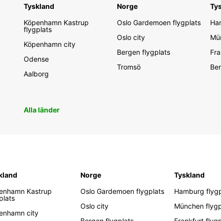
Tyskland
Norge
Ty
Köpenhamn Kastrup
Oslo Gardemoen flygplats
Ham
flygplats
Oslo city
Mün
Köpenhamn city
Bergen flygplats
Fra
Odense
Tromsö
Ber
Aalborg
Alla länder
kland
Norge
Tyskland
enhamn Kastrup
Oslo Gardemoen flygplats
Hamburg flygp
plats
Oslo city
München flygp
enhamn city
Bergen flygplats
Frankfurt flyg