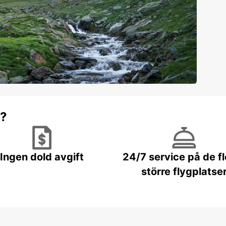
r?
Ingen dold avgift
24/7 service på de f
större flygplatse