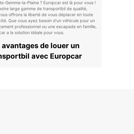
te-Gemme-la-Plaine ? Europcar est là pour vous !
otre large gamme de transportbil de qualité,
ous offrons la liberté de vous déplacer en toute
cité. Que vous ayez besoin d'un véhicule pour un
ement professionnel ou une escapade en famille,
ar a la solution idéale pour vous.
 avantages de louer un
nsportbil avec Europcar
ge choix de véhicules de qualité
vice clientèle disponible 24/7
ions de location flexibles
urance et assistance routière incluses
rvation en ligne facile et rapide
lorer Sainte-Gemme-la-
ine en toute liberté