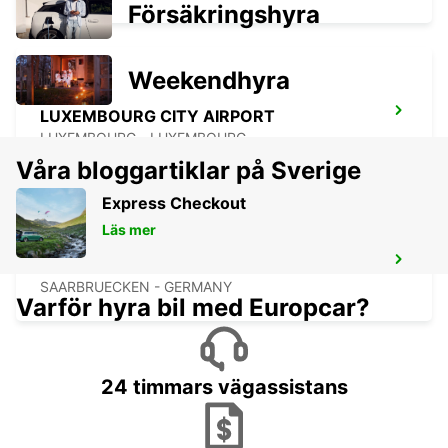
Försäkringshyra
Weekendhyra
LUXEMBOURG CITY AIRPORT
LUXEMBOURG - LUXEMBOURG
Våra bloggartiklar på Sverige
Express Checkout
Läs mer
SAARBRÜCKEN STAD
SAARBRUECKEN - GERMANY
Varför hyra bil med Europcar?
24 timmars vägassistans