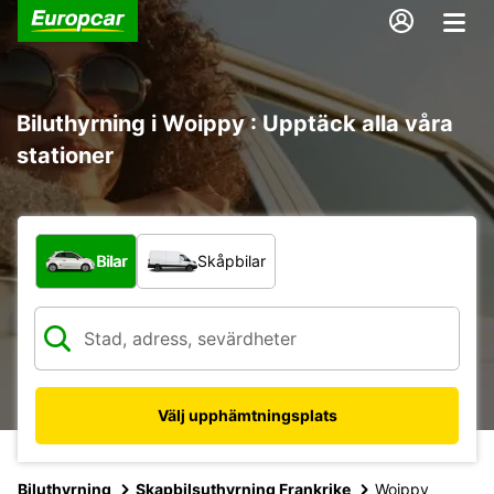
Biluthyrning i Woippy : Upptäck alla våra
stationer
Vilken typ av fordon?
Bilar
Skåpbilar
Välj upphämtningsplats
Biluthyrning
Skapbilsuthyrning Frankrike
Woippy