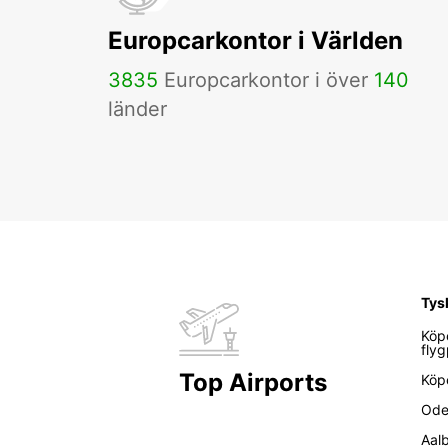
Europcarkontor i Världen
3835
Europcarkontor i över
140
länder
Tys
Köp
flyg
Top Airports
Köp
Ode
Aal