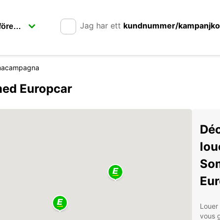
Jag har ett
kundnummer/kampanjk
acampagna
ed Europcar
Déc
lou
So
Eur
Louer
vous g