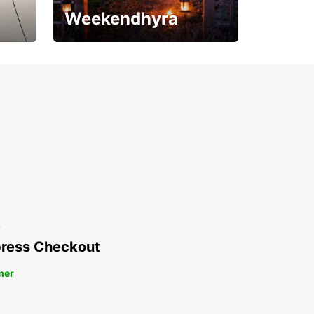
Weekendhyra
Upp till 15% rabatt
t
ress Checkout
mer