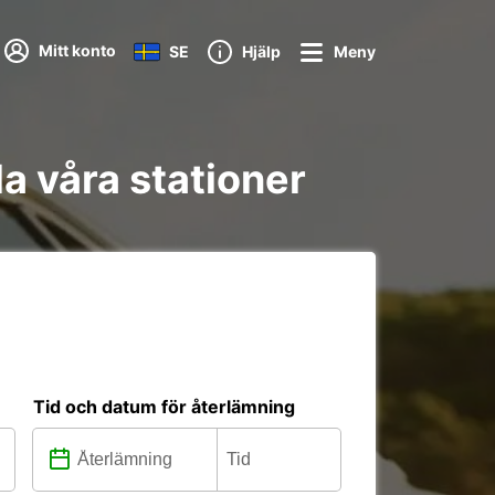
Mitt konto
SE
Hjälp
Meny
a våra stationer
Tid och datum för återlämning