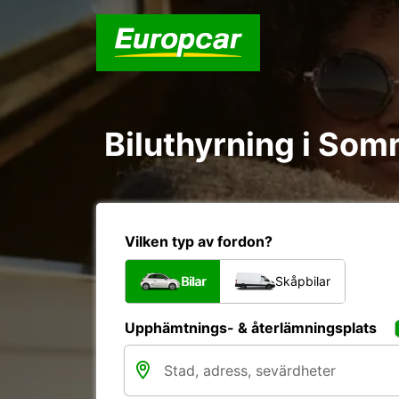
Biluthyrning i Som
Vilken typ av fordon?
Bilar
Skåpbilar
Upphämtnings- & återlämningsplats