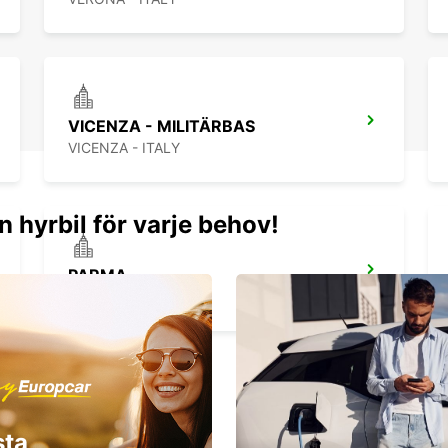
VICENZA - MILITÄRBAS
VICENZA - ITALY
n hyrbil för varje behov!
PARMA
PARMA - ITALY
sta