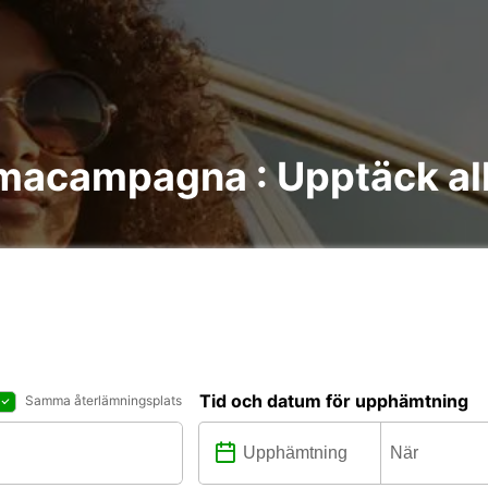
macampagna : Upptäck all
Tid och datum för upphämtning
Samma återlämningsplats