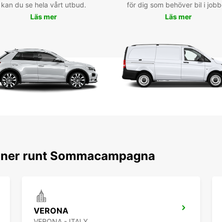
kan du se hela vårt utbud.
för dig som behöver bil i jobb
loc
Läs mer
Läs mer
rou
gar
Vous p
Somma
notre 
spécia
sur vo
dès ma
Somm
ioner runt Sommacampagna
VERONA
VERONA - ITALY