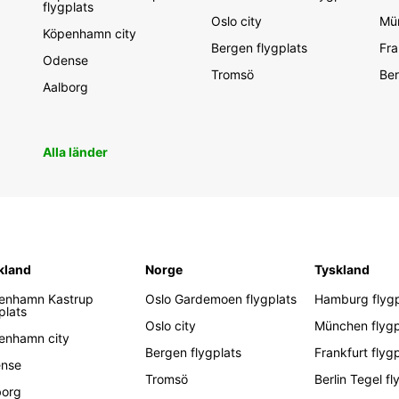
flygplats
Oslo city
Mün
Köpenhamn city
Bergen flygplats
Fra
Odense
Tromsö
Ber
Aalborg
Alla länder
kland
Norge
Tyskland
enhamn Kastrup
Oslo Gardemoen flygplats
Hamburg flygp
plats
Oslo city
München flygp
enhamn city
Bergen flygplats
Frankfurt flyg
nse
Tromsö
Berlin Tegel fl
borg