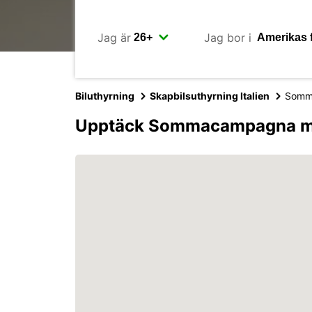
Jag är
Jag bor i
Biluthyrning
Skapbilsuthyrning Italien
Somm
Upptäck Sommacampagna m