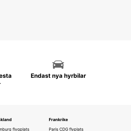
lesta
Endast nya hyrbilar
r
skland
Frankrike
burg flygplats
Paris CDG flyplats