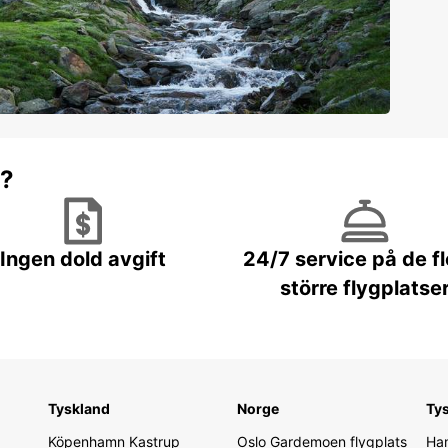
r?
Ingen dold avgift
24/7 service på de f
större flygplatse
Tyskland
Norge
Ty
Köpenhamn Kastrup
Oslo Gardemoen flygplats
Ham