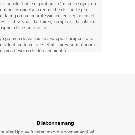
te qualité, fiable et pratique. Que vous soyez un
ur occasionnel à la recherche de liberté pour
er la région ou un professionnel en déplacement
es rendez-vous d'affaires, Europcar a la solution
nsport idéale pour vous.
ge gamme de véhicules : Europcar propose une
e sélection de voitures et utilitaires pour répondre
ous vos besoins de déplacement à
macampagna. Des voitures compactes aux
nds SUV, en passant par les camionnettes, vous
verez le véhicule parfait pour votre séjour.
nces pratiques : Avec plusieurs agences situées
es emplacements stratégiques à
macampagna, Europcar rend la location de
ture facile et accessible pour tous. Que vous
iviez en avion, en train ou en bus, vous trouverez
 agence Europcar à proximité pour récupérer
e véhicule en toute simplicité.
vice client de qualité : L'équipe Europcar à
Bilabonnemang
macampagna est dédiée à vous offrir un service
ta eller
Upplev friheten med bilabonnemang! Välj
ent exceptionnel du début à la fin de votre