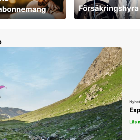
Försäkringshyra
labonnemang
30 dagar upp till ett
Boka ersättningsbil nu!
e
Nyhe
Exp
Läs 