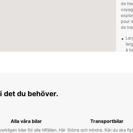
de hau
voyage
explor
pour d
de tra
Lar
larg
à t
Som
gra
trou
Age
à d
Som
i det du behöver.
voi
arr
une
votr
Ser
Alla våra bilar
Transportbilar
Som
verkligen bilar för alla tillfällen. Här
Större och mindre. När du ska flyt
cli