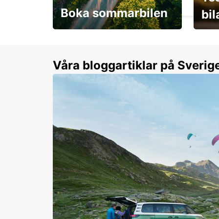
Boka sommarbilen
bi
Flexibilitet i sommar på
Från 
dina villkor
år.
Våra bloggartiklar på Sverig