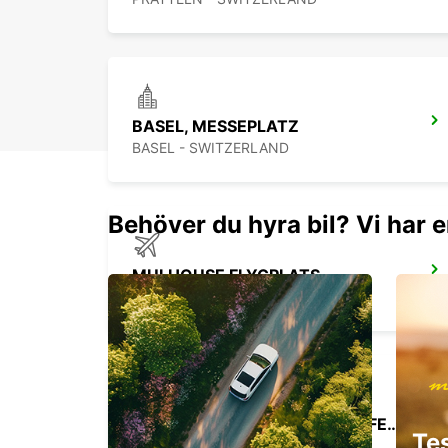
BASEL, MESSEPLATZ
BASEL - SWITZERLAND
Behöver du hyra bil? Vi har e
MULHOUSE FLYGPLATS
SAINT-LOUIS - FRANCE
SOLOTHURN ZUCHWIL, LANGFELDSTRASSE
Te
ZUCHWIL - SWITZERLAND