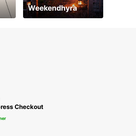
Weekendhyra
Upp till 15% rabatt
t
ress Checkout
mer