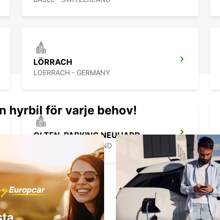
LÖRRACH
LOERRACH - GERMANY
n hyrbil för varje behov!
OLTEN, PARKING NEUHARD
OLTEN - SWITZERLAND
sta