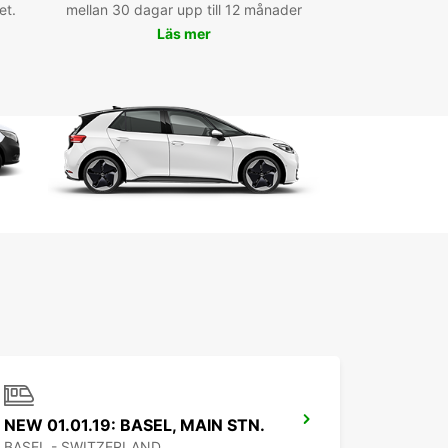
et.
rez-vous une escapade naturelle dans la forêt
mellan 30 dagar upp till 12 månader
nnante. Que vous soyez seul, en famille ou entre
Läs mer
 votre véhicule Europcar vous emmènera où bon
emble, en toute liberté.
ervez votre Transportbil à
tteln dès aujourd'hui
rdez pas de temps et réservez dès maintenant
transportbil Europcar à Pratteln. Que vous ayez
 d'un véhicule pour un court séjour ou une
e prolongée, Europcar Pratteln répondra à toutes
tentes en matière de location de voitures.
ez de la liberté de voyager à votre guise et
ez Pratteln en toute tranquillité avec Europcar.
NEW 01.01.19: BASEL, MAIN STN.
BASEL - SWITZERLAND