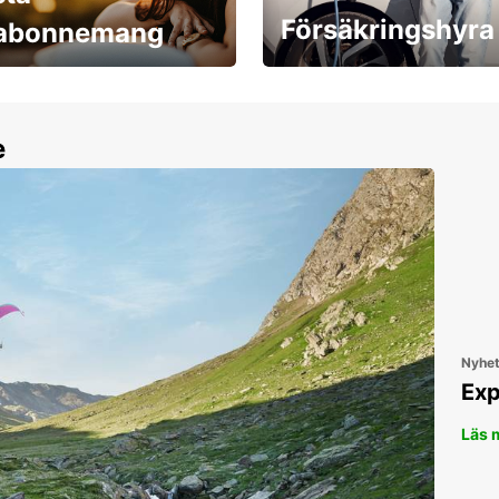
Försäkringshyra
labonnemang
30 dagar upp till ett
Boka ersättningsbil nu!
e
Nyhe
Exp
Läs 