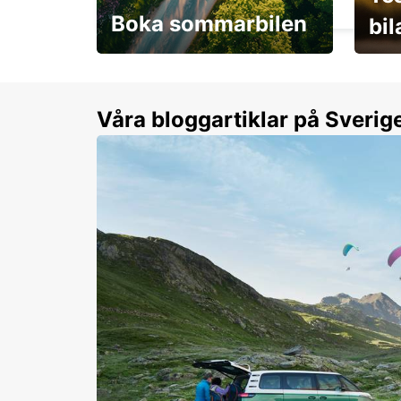
Boka sommarbilen
bi
Flexibilitet i sommar på
Från 
dina villkor
år.
Våra bloggartiklar på Sverig