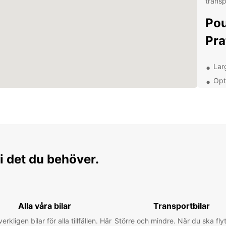
transp
Pou
Pra
Lar
Opt
jou
Ass
d'es
Age
rép
Déc
i det du behöver.
lib
Avec v
Alla våra bilar
Transportbilar
découv
verkligen bilar för alla tillfällen. Här
Större och mindre. När du ska flyt
magni