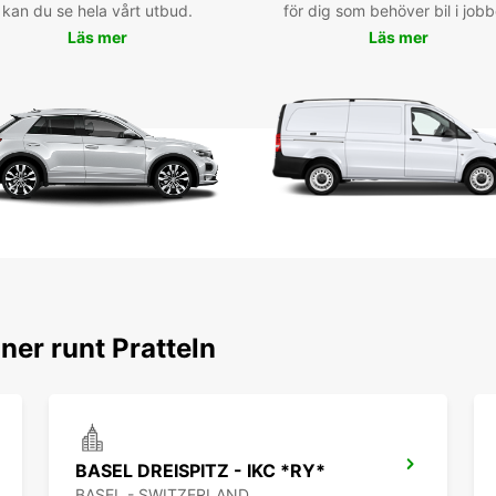
kan du se hela vårt utbud.
för dig som behöver bil i jobb
ou off
enviro
Läs mer
Läs mer
amis,
vous s
Rés
Pra
Ne pe
votre 
besoin
périod
vos at
Profit
ner runt Pratteln
explor
BASEL DREISPITZ - IKC *RY*
BASEL - SWITZERLAND