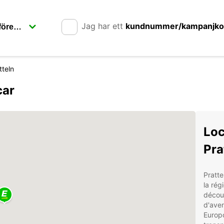
Jag har ett
kundnummer/kampanjk
tteln
car
Loc
Pra
Pratte
la rég
découv
d'aven
Europc