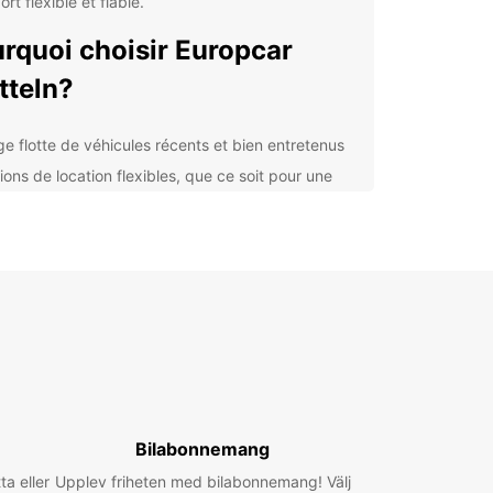
ort flexible et fiable.
rquoi choisir Europcar
tteln?
ge flotte de véhicules récents et bien entretenus
ions de location flexibles, que ce soit pour une
rnée ou une longue durée
istance routière 24h/24 pour une tranquillité
prit totale
nce conviviale et professionnelle, prête à
ondre à tous vos besoins de location
ouvrez Pratteln en toute
erté
otre transportbil Europcar à Pratteln, partez à la
Bilabonnemang
erte des merveilles de la région. Explorez le
ta eller
fique château de Pratteln, datant du Moyen Âge,
Upplev friheten med bilabonnemang! Välj