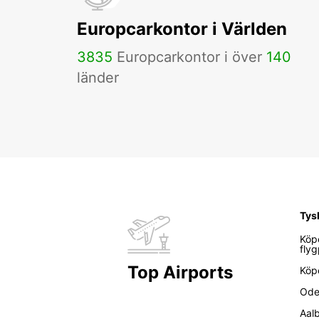
Europcarkontor i Världen
3835
Europcarkontor i över
140
länder
Tys
Köp
flyg
Top Airports
Köp
Ode
Aal