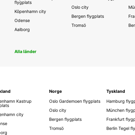
flygplats
Oslo city
Mün
Köpenhamn city
Bergen flygplats
Fra
Odense
Tromsö
Ber
Aalborg
Alla länder
kland
Norge
Tyskland
enhamn Kastrup
Oslo Gardemoen flygplats
Hamburg flygp
plats
Oslo city
München flygp
enhamn city
Bergen flygplats
Frankfurt flyg
nse
Tromsö
Berlin Tegel fl
borg