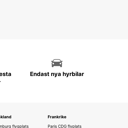
lesta
Endast nya hyrbilar
r
skland
Frankrike
burg flygplats
Paris CDG flyplats