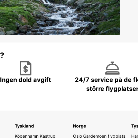
r?
Ingen dold avgift
24/7 service på de f
större flygplatse
Tyskland
Norge
Ty
Köpenhamn Kastrup
Oslo Gardemoen flygplats
Ham