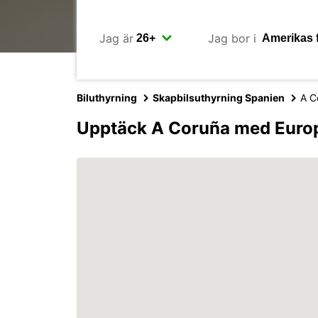
Jag är
Jag bor i
Biluthyrning
Skapbilsuthyrning Spanien
A C
Upptäck A Coruña med Euro