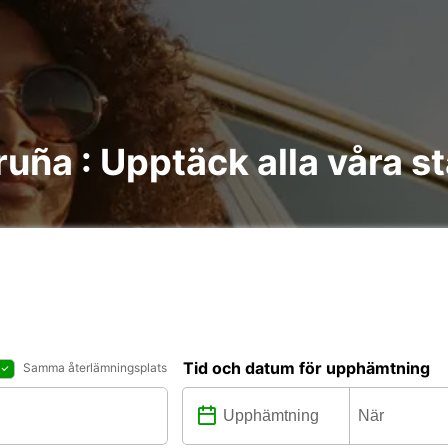
ruña : Upptäck alla våra s
Tid och datum för upphämtning
Samma återlämningsplats