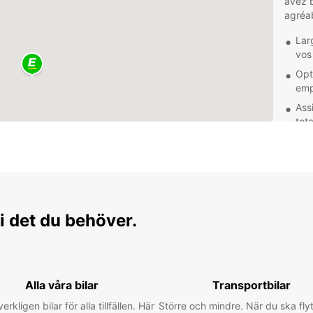
avez b
agréab
Lar
vos
Opt
emp
Assi
tot
Des 
rég
votr
Que vo
plaisi
i det du behöver.
en tou
voitur
séjour
Alla våra bilar
Transportbilar
verkligen bilar för alla tillfällen. Här
Större och mindre. När du ska flyt