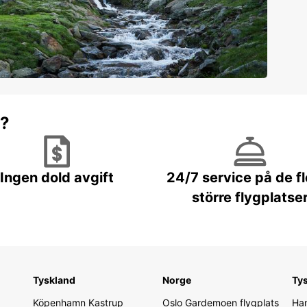
r?
Ingen dold avgift
24/7 service på de f
större flygplatse
Tyskland
Norge
Ty
Köpenhamn Kastrup
Oslo Gardemoen flygplats
Ham