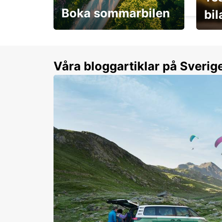
Boka sommarbilen
bi
Flexibilitet i sommar på
Från 
dina villkor
år.
Våra bloggartiklar på Sverig