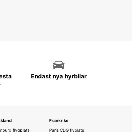
lesta
Endast nya hyrbilar
r
skland
Frankrike
burg flygplats
Paris CDG flyplats