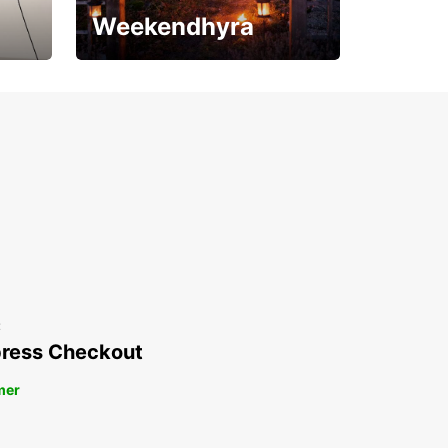
Weekendhyra
Upp till 15% rabatt
t
ress Checkout
mer