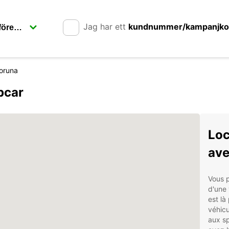
Jag har ett
kundnummer/kampanjk
oruna
pcar
Loc
ave
Vous 
d'une 
est là
véhicu
aux sp