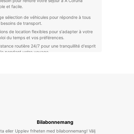
esoin pour rendre votre séjour à A Coruña
le et facile.
ge sélection de véhicules pour répondre à tous
 besoins de transport.
ions de location flexibles pour s'adapter à votre
loi du temps et vos préférences.
stance routière 24/7 pour une tranquillité d'esprit
ale pendant votre voyage.
tarifs compétitifs et des offres spéciales
ulières pour vous faire économiser de l'argent sur
e location de voiture.
us visitiez A Coruña pour affaires ou pour le
r, Europcar est là pour vous aider à vous déplacer
te simplicité. Réservez dès maintenant votre
e de location et profitez pleinement de votre
 dans cette magnifique destination espagnole !
Bilabonnemang
ta eller
Upplev friheten med bilabonnemang! Välj