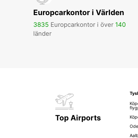
Europcarkontor i Världen
3835
Europcarkontor i över
140
länder
Tys
Köp
flyg
Top Airports
Köp
Ode
Aal