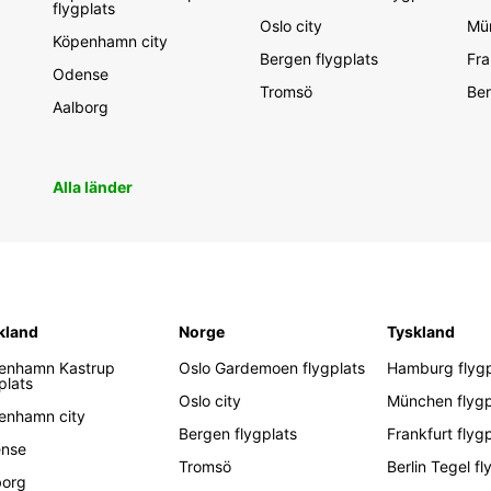
flygplats
Oslo city
Mün
Köpenhamn city
Bergen flygplats
Fra
Odense
Tromsö
Ber
Aalborg
Alla länder
kland
Norge
Tyskland
enhamn Kastrup
Oslo Gardemoen flygplats
Hamburg flygp
plats
Oslo city
München flygp
enhamn city
Bergen flygplats
Frankfurt flyg
nse
Tromsö
Berlin Tegel fl
borg