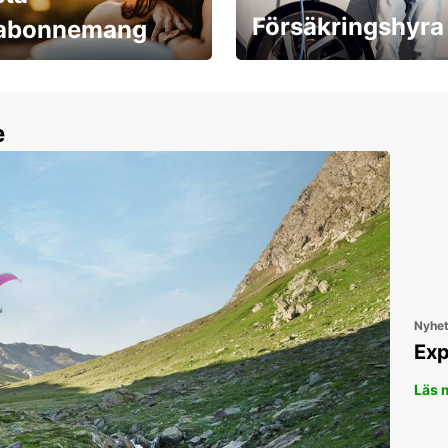
Försäkringshyra
labonnemang
30 dagar upp till ett
Boka ersättningsbil nu!
e
Nyhe
Exp
Läs 