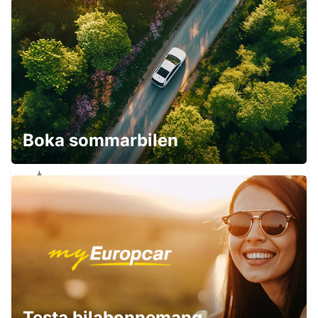
STUTTGART - GERMANY
STUTTGART VAIHINGEN
STUTTGART - GERMANY
Boka sommarbilen
SINDELFINGEN
SINDELFINGEN - GERMANY
WAIBLINGEN
Testa bilabonnemang