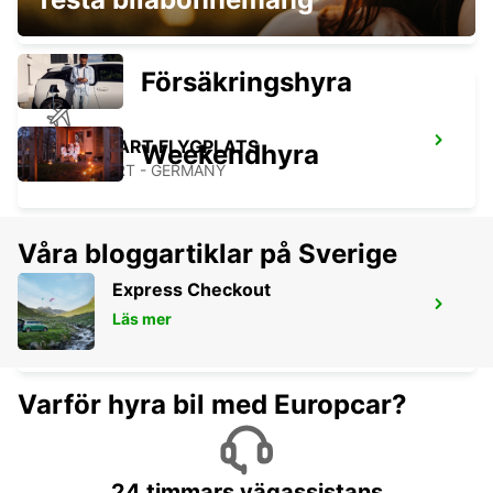
WAIBLINGEN - GERMANY
Försäkringshyra
STUTTGART FLYGPLATS
Weekendhyra
STUTTGART - GERMANY
Våra bloggartiklar på Sverige
Express Checkout
HEILBRONN
Läs mer
HEILBRONN - GERMANY
Varför hyra bil med Europcar?
24 timmars vägassistans