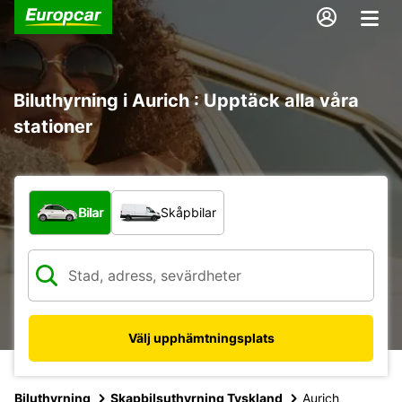
Biluthyrning i Aurich : Upptäck alla våra
stationer
Vilken typ av fordon?
Bilar
Skåpbilar
Välj upphämtningsplats
Biluthyrning
Skapbilsuthyrning Tyskland
Aurich