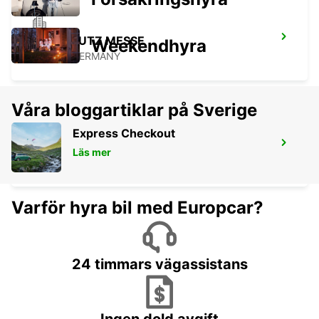
KÖLN DEUTZ MESSE
Weekendhyra
KOELN - GERMANY
Våra bloggartiklar på Sverige
Express Checkout
KÖLN CENTRALSTATION
Läs mer
KOELN - GERMANY
Varför hyra bil med Europcar?
24 timmars vägassistans