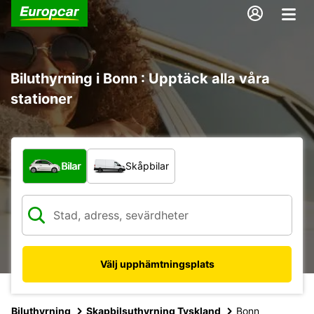
Biluthyrning i Bonn : Upptäck alla våra
stationer
Vilken typ av fordon?
Bilar
Skåpbilar
Välj upphämtningsplats
Biluthyrning
Skapbilsuthyrning Tyskland
Bonn