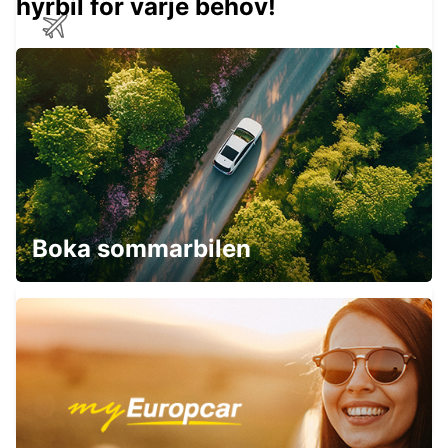
hyrbil för varje behov!
FRANKFURT HAHN FLYGPLATS
HAHN-FLUGHAFEN - GERMANY
THIONVILLE YUTZ
YUTZ - FRANCE
Boka sommarbilen
THIONVILLE JÄRNVÄGSSTATION -
SERVICEPUNKT
THIONVILLE - FRANCE