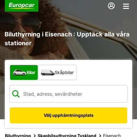
Biluthyrning i Eisenach : Upptäck alla våra
stationer
Vilken typ av fordon?
Bilar
Skåpbilar
Välj upphämtningsplats
Biluthyrning
Skapbilsuthyrning Tyskland
Eisenach