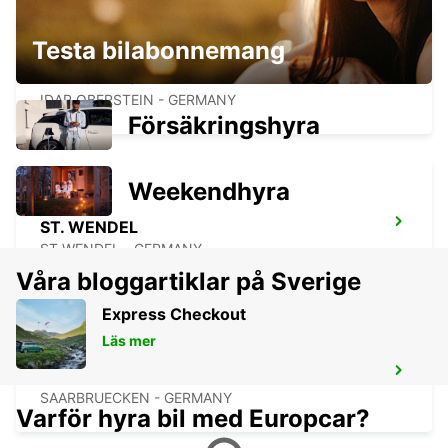
Testa bilabonnemang
IDAR OBERSTEIN
IDAR OBERSTEIN - GERMANY
Försäkringshyra
Weekendhyra
ST. WENDEL
ST WENDEL - GERMANY
Våra bloggartiklar på Sverige
Express Checkout
Läs mer
SAARBRÜCKEN STAD
SAARBRUECKEN - GERMANY
Varför hyra bil med Europcar?