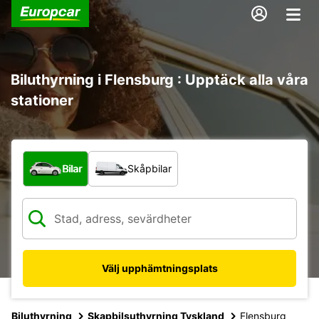
Biluthyrning i Flensburg : Upptäck alla våra
stationer
Vilken typ av fordon?
Bilar
Skåpbilar
Välj upphämtningsplats
Biluthyrning
Skapbilsuthyrning Tyskland
Flensburg