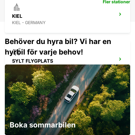
Fler stationer
KIEL
KIEL - GERMANY
Behöver du hyra bil? Vi har en
hyrbil för varje behov!
SYLT FLYGPLATS
SYLT OST - GERMANY
SYLT WESTERLAND
WESTERLAND SYLT - GERMANY
Boka sommarbilen