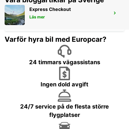
Express Checkout
ITZEHOE
Läs mer
ITZEHOE - GERMANY
Varför hyra bil med Europcar?
24 timmars vägassistans
Ingen dold avgift
24/7 service på de flesta större
flygplatser