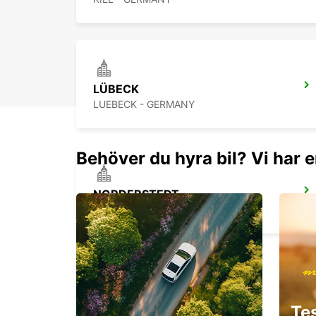
LÜBECK
LUEBECK - GERMANY
Behöver du hyra bil? Vi har e
NORDERSTEDT
NORDERSTEDT - GERMANY
HAMBURG FLYGPLATS
Te
HAMBURG - GERMANY