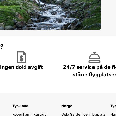
r?
Ingen dold avgift
24/7 service på de f
större flygplatse
Tyskland
Norge
Ty
Köpenhamn Kastrup
Oslo Gardemoen flygplats
Ham