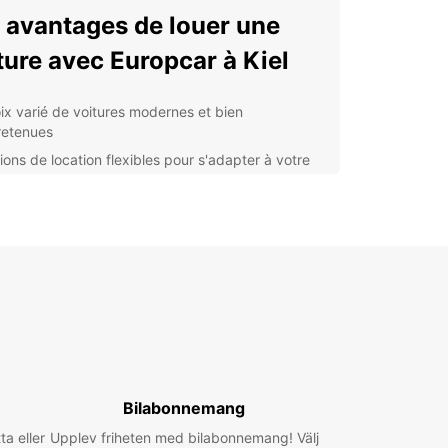
 avantages de louer une
ture avec Europcar à Kiel
ix varié de voitures modernes et bien
retenues
ions de location flexibles pour s'adapter à votre
loi du temps
istance routière 24h/24 pour une tranquillité
prit totale
rvation en ligne facile et rapide
nce pratique à l'aéroport pour une prise en
rge rapide à votre arrivée
lorer Kiel et ses environs
voiture de location
Bilabonnemang
otre voiture de location Europcar, vous pourrez
ta eller
Upplev friheten med bilabonnemang! Välj
ir tous les trésors que la ville de Kiel a à offrir,