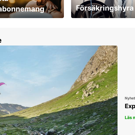
Försäkringshyra
labonnemang
30 dagar upp till ett
Boka ersättningsbil nu!
e
Nyhe
Exp
Läs 