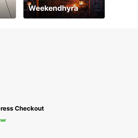
Weekendhyra
Upp till 15% rabatt
t
ress Checkout
mer