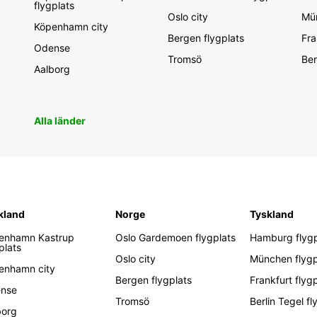
flygplats
Oslo city
Mün
Köpenhamn city
Bergen flygplats
Fra
Odense
Tromsö
Ber
Aalborg
Alla länder
kland
Norge
Tyskland
enhamn Kastrup
Oslo Gardemoen flygplats
Hamburg flygp
plats
Oslo city
München flygp
enhamn city
Bergen flygplats
Frankfurt flyg
nse
Tromsö
Berlin Tegel fl
borg