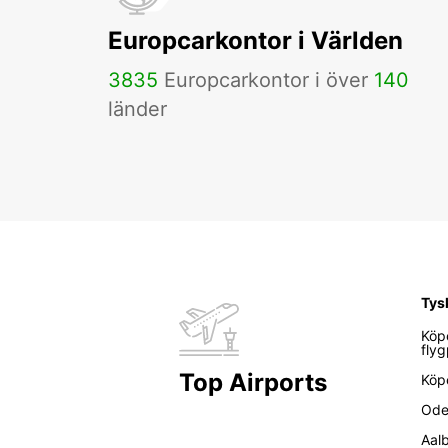
Europcarkontor i Världen
3835
Europcarkontor i över
140
länder
Tys
Köp
flyg
Top Airports
Köp
Ode
Aal