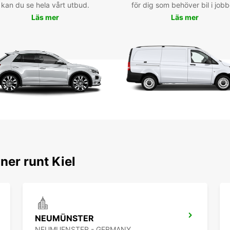
kan du se hela vårt utbud.
för dig som behöver bil i jobb
comme 
Läs mer
Läs mer
parc d
partir
explor
rendan
Lübec
Rés
voi
Eur
Ne man
et de l
ner runt Kiel
avec E
en lig
inoubl
l'Alle
NEUMÜNSTER
NEUMUENSTER - GERMANY