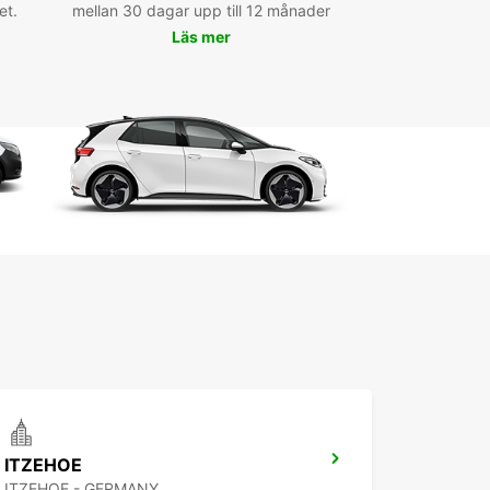
et.
mellan 30 dagar upp till 12 månader
le célèbre port, le musée maritime ou encore le
Läs mer
'attractions Tolk-Schau. Vous pourrez également
 à l'aventure dans les environs de Kiel, en
ant la superbe côte de la mer Baltique ou en vous
t dans les villes voisines telles que Hambourg ou
k.
ervez dès maintenant votre
ture de location à Kiel avec
opcar
quez pas l'opportunité de profiter de la liberté
a flexibilité qu'offre la location de voiture à Kiel
uropcar. Réservez dès maintenant votre véhicule
ne et préparez-vous à vivre une expérience
iable dans cette magnifique région de
magne.
ITZEHOE
ITZEHOE - GERMANY