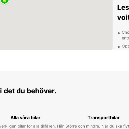
Les
voi
Cho
ent
Opt
emp
Ass
d'es
Rése
Age
cha
i det du behöver.
Exp
en 
Alla våra bilar
Transportbilar
Avec v
verkligen bilar för alla tillfällen. Här
Större och mindre. När du ska flyt
découvr