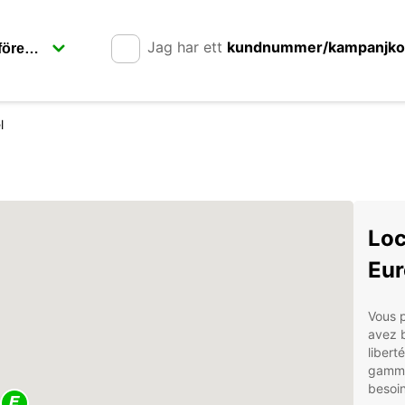
Jag har ett
kundnummer/kampanjk
l
Loc
Eur
Vous 
avez b
libert
gamme
besoin