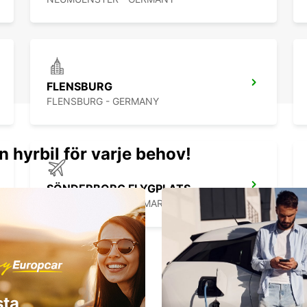
FLENSBURG
FLENSBURG - GERMANY
n hyrbil för varje behov!
SÖNDERBORG FLYGPLATS
SONDERBORG - DENMARK
sta