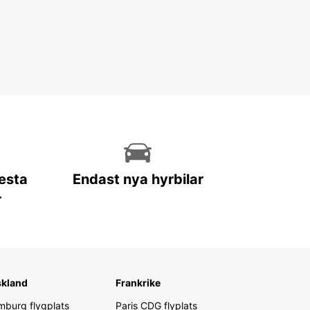
lesta
Endast nya hyrbilar
r
skland
Frankrike
burg flygplats
Paris CDG flyplats