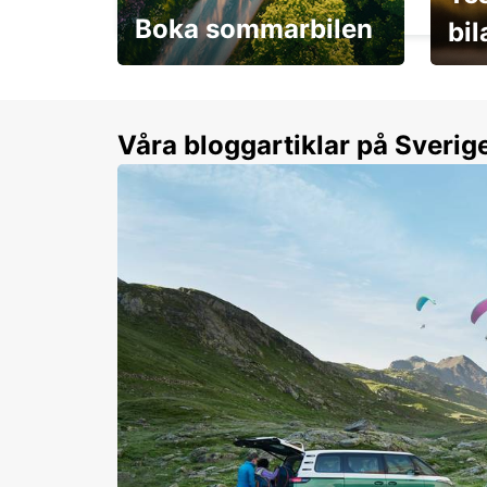
Boka sommarbilen
bi
Flexibilitet i sommar på
Från 
dina villkor
år.
Våra bloggartiklar på Sverig