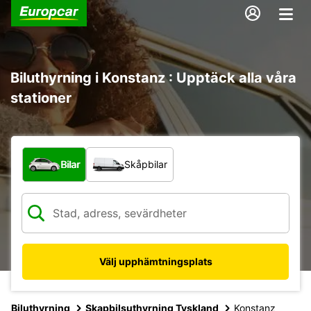
Biluthyrning i Konstanz : Upptäck alla våra
stationer
Vilken typ av fordon?
Bilar
Skåpbilar
Välj upphämtningsplats
Biluthyrning
Skapbilsuthyrning Tyskland
Konstanz