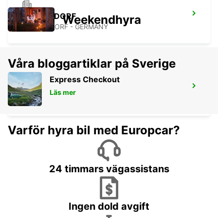
PFULLENDORF
Weekendhyra
PFULLENDORF - GERMANY
Våra bloggartiklar på Sverige
Express Checkout
STAAD
Läs mer
STAAD - SWITZERLAND
Varför hyra bil med Europcar?
24 timmars vägassistans
Ingen dold avgift