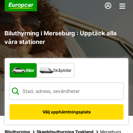
Biluthyrning i Merseburg : Upptäck alla
våra stationer
Vilken typ av fordon?
Bilar
Skåpbilar
Välj upphämtningsplats
Biluthyrning
Skapbilsuthyrning Tyskland
Merseburg