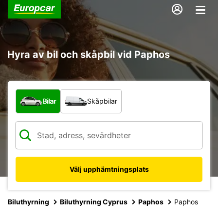
Hyra av bil och skåpbil vid Paphos
Vilken typ av fordon?
Bilar
Skåpbilar
Välj upphämtningsplats
Biluthyrning
Biluthyrning Cyprus
Paphos
Paphos