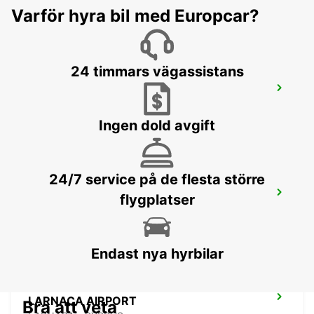
LIMASSOL - CYPRUS
Varför hyra bil med Europcar?
24 timmars vägassistans
NICOSIA
NICOSIA - CYPRUS
Ingen dold avgift
24/7 service på de flesta större
LARNACA
flygplatser
LARNACA - CYPRUS
Endast nya hyrbilar
LARNACA AIRPORT
Bra att veta