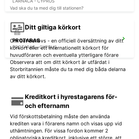
LARNACA - CYPRUS
Vad ska du ta med dig till stationen?
Ditt giltiga körkort
PROTARAS
Om det behövs - en officiell översättning av ditt
PROTARAS - CYPRUS
körkort eller ett internationellt körkort för
huvudföraren och eventuella ytterligare förare
Observera att om ditt körkort är utfärdat i
Storbritannien måste du ta med dig båda delarna
av ditt körkort.
Kreditkort i hyrestagarens för-
och efternamn
Vid förskottsbetalning måste den använda
krediten vara i förarens namn och visas upp vid
uthämtningen. För vissa fordon kommer 2
obligatoriska kreditkort, inklusive ett större, att