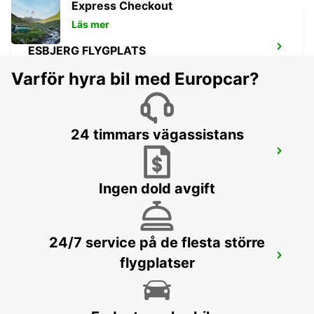
Express Checkout
Läs mer
ESBJERG FLYGPLATS
ESBJERG - DENMARK
Varför hyra bil med Europcar?
24 timmars vägassistans
ÅRHUS VIBY
VIBY J - DENMARK
Ingen dold avgift
24/7 service på de flesta större
KOLDING
flygplatser
KOLDING - DENMARK