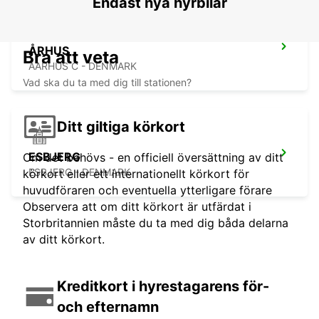
Endast nya hyrbilar
ÅRHUS
Bra att veta
AARHUS C - DENMARK
Vad ska du ta med dig till stationen?
Ditt giltiga körkort
ESBJERG
Om det behövs - en officiell översättning av ditt
ESBJERG - DENMARK
körkort eller ett internationellt körkort för
huvudföraren och eventuella ytterligare förare
Observera att om ditt körkort är utfärdat i
Storbritannien måste du ta med dig båda delarna
av ditt körkort.
Kreditkort i hyrestagarens för-
och efternamn