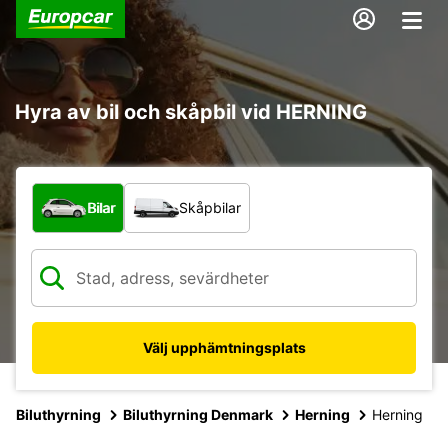
Hyra av bil och skåpbil vid HERNING
Vilken typ av fordon?
Bilar
Skåpbilar
Välj upphämtningsplats
Biluthyrning
Biluthyrning Denmark
Herning
Herning