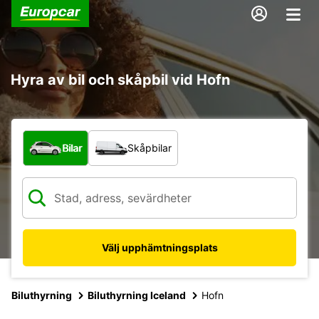
Hyra av bil och skåpbil vid Hofn
Vilken typ av fordon?
Bilar
Skåpbilar
Välj upphämtningsplats
Biluthyrning
Biluthyrning Iceland
Hofn