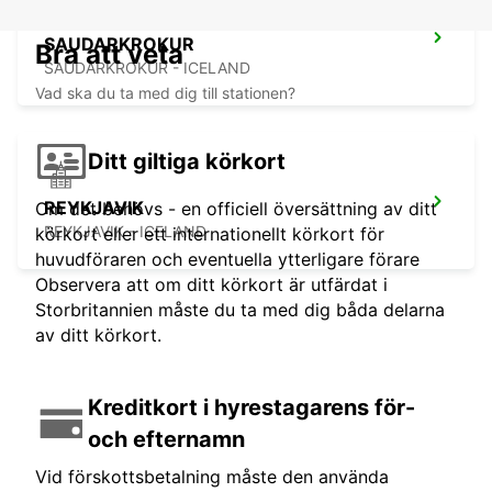
SAUDARKROKUR
Bra att veta
SAUDARKROKUR - ICELAND
Vad ska du ta med dig till stationen?
Ditt giltiga körkort
REYKJAVIK
Om det behövs - en officiell översättning av ditt
REYKJAVIK - ICELAND
körkort eller ett internationellt körkort för
huvudföraren och eventuella ytterligare förare
Observera att om ditt körkort är utfärdat i
Storbritannien måste du ta med dig båda delarna
av ditt körkort.
Kreditkort i hyrestagarens för-
och efternamn
Vid förskottsbetalning måste den använda