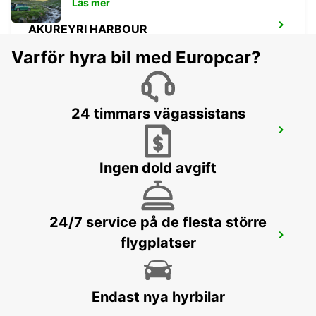
Läs mer
AKUREYRI HARBOUR
AKUREYRI - ICELAND
Varför hyra bil med Europcar?
24 timmars vägassistans
AKUREYRI
AKUREYRI - ICELAND
Ingen dold avgift
24/7 service på de flesta större
HUSAVIK
flygplatser
HUSAVIK - ICELAND
Endast nya hyrbilar