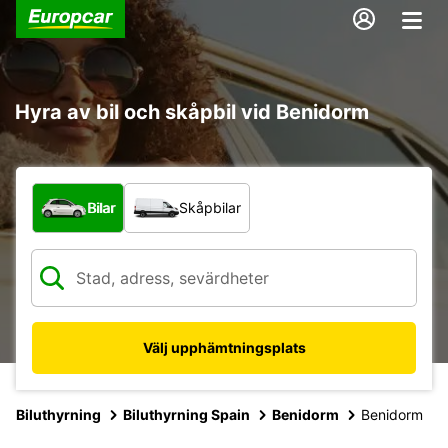
Hyra av bil och skåpbil vid Benidorm
Vilken typ av fordon?
Bilar
Skåpbilar
Välj upphämtningsplats
Biluthyrning
Biluthyrning Spain
Benidorm
Benidorm