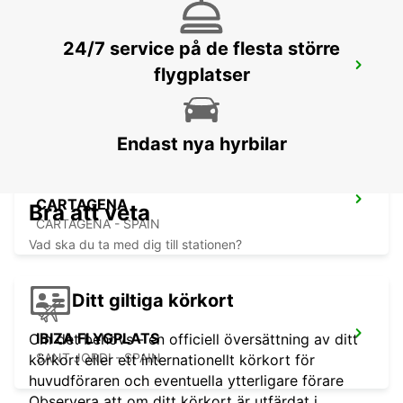
24/7 service på de flesta större
VALENCIA HAMN SAGUNTO
flygplatser
SAGUNTO - SPAIN
Endast nya hyrbilar
CARTAGENA
Bra att veta
CARTAGENA - SPAIN
Vad ska du ta med dig till stationen?
Ditt giltiga körkort
IBIZA FLYGPLATS
Om det behövs - en officiell översättning av ditt
SANT JORDI - SPAIN
körkort eller ett internationellt körkort för
huvudföraren och eventuella ytterligare förare
Observera att om ditt körkort är utfärdat i