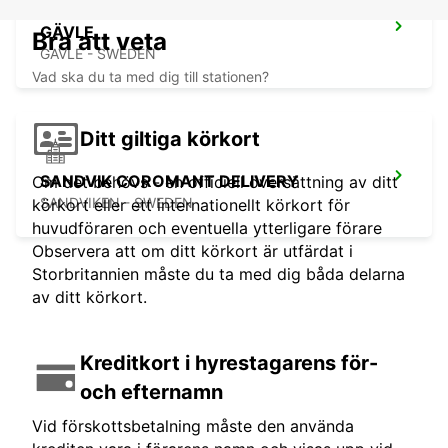
GÄVLE
Bra att veta
GAVLE - SWEDEN
Vad ska du ta med dig till stationen?
Ditt giltiga körkort
SANDVIK COROMANT DELIVERY
Om det behövs - en officiell översättning av ditt
SANDVIKEN - SWEDEN
körkort eller ett internationellt körkort för
huvudföraren och eventuella ytterligare förare
Observera att om ditt körkort är utfärdat i
Storbritannien måste du ta med dig båda delarna
av ditt körkort.
Kreditkort i hyrestagarens för-
och efternamn
Vid förskottsbetalning måste den använda