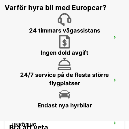
FALKOPING - SWEDEN
Varför hyra bil med Europcar?
24 timmars vägassistans
SKÖVDE TÅGSTATION
SKOVDE - SWEDEN
Ingen dold avgift
24/7 service på de flesta större
SKÖVDE
flygplatser
SKOVDE - SWEDEN
Endast nya hyrbilar
LINKÖPING
Bra att veta