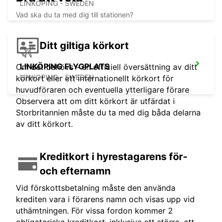
LINKOPING - SWEDEN
Vad ska du ta med dig till stationen?
Ditt giltiga körkort
LINKÖPING FLYGPLATS
Om det behövs - en officiell översättning av ditt
LINKOPING - SWEDEN
körkort eller ett internationellt körkort för
huvudföraren och eventuella ytterligare förare
Observera att om ditt körkort är utfärdat i
Storbritannien måste du ta med dig båda delarna
av ditt körkort.
Kreditkort i hyrestagarens för-
och efternamn
Vid förskottsbetalning måste den använda
krediten vara i förarens namn och visas upp vid
uthämtningen. För vissa fordon kommer 2