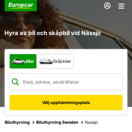
Hyra av bil och skåpbil vid Nässjö
Vilken typ av fordon?
Bilar
Skåpbilar
Välj upphämtningsplats
Biluthyrning
Biluthyrning Sweden
Nassjo