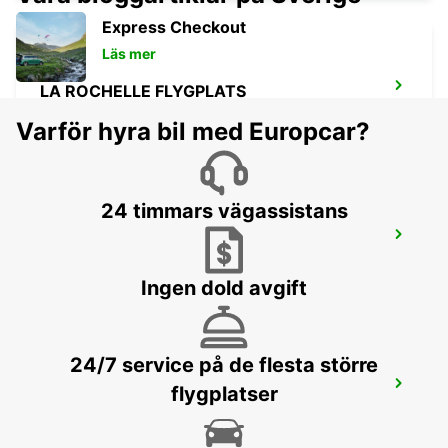
Express Checkout
Läs mer
LA ROCHELLE FLYGPLATS
LA ROCHELLE - FRANCE
Varför hyra bil med Europcar?
24 timmars vägassistans
LA PALMYRE
LA PALMYRE - FRANCE
Ingen dold avgift
24/7 service på de flesta större
SAINTES JÄRNVÄGSSTATION
flygplatser
SAINTES - FRANCE