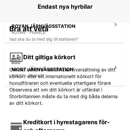
Endast nya hyrbilar
ROYAN JÄRNVÄGSSTATION
Bra att veta
ROYAN - FRANCE
Vad ska du ta med dig till stationen?
Ditt giltiga körkort
NIORT JÄRNVÄGSSTATION
Om det behövs - en officiell översättning av ditt
NIORT - FRANCE
körkort eller ett internationellt körkort för
huvudföraren och eventuella ytterligare förare
Observera att om ditt körkort är utfärdat i
Storbritannien måste du ta med dig båda delarna
av ditt körkort.
Kreditkort i hyrestagarens för-