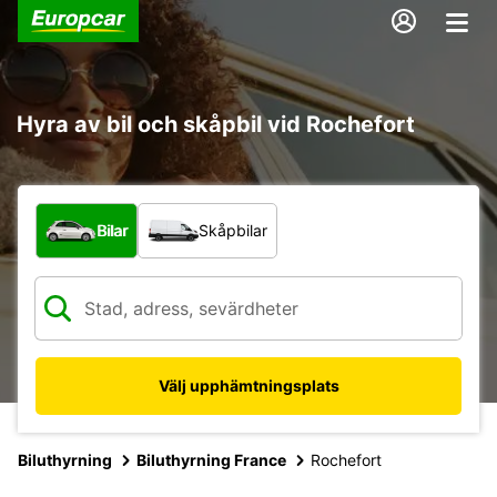
Hyra av bil och skåpbil vid Rochefort
Vilken typ av fordon?
Bilar
Skåpbilar
Välj upphämtningsplats
Biluthyrning
Biluthyrning France
Rochefort