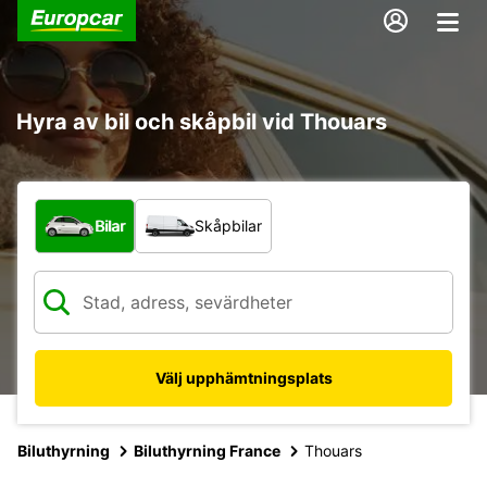
Hyra av bil och skåpbil vid Thouars
Vilken typ av fordon?
Bilar
Skåpbilar
Välj upphämtningsplats
Biluthyrning
Biluthyrning France
Thouars