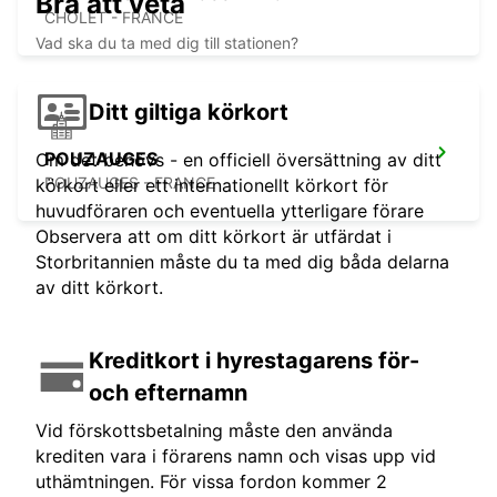
Bra att veta
CHOLET - FRANCE
Vad ska du ta med dig till stationen?
Ditt giltiga körkort
POUZAUGES
Om det behövs - en officiell översättning av ditt
POUZAUGES - FRANCE
körkort eller ett internationellt körkort för
huvudföraren och eventuella ytterligare förare
Observera att om ditt körkort är utfärdat i
Storbritannien måste du ta med dig båda delarna
av ditt körkort.
Kreditkort i hyrestagarens för-
och efternamn
Vid förskottsbetalning måste den använda
krediten vara i förarens namn och visas upp vid
uthämtningen. För vissa fordon kommer 2