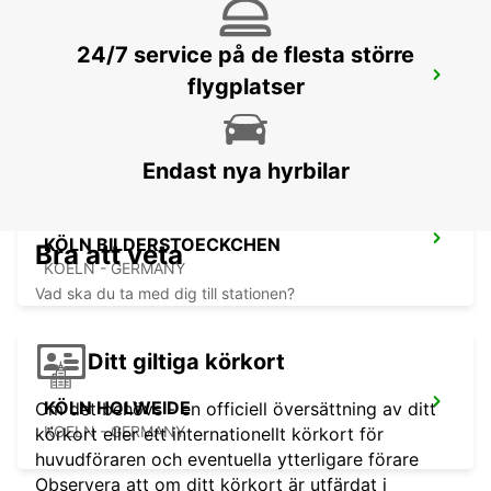
24/7 service på de flesta större
COLOGNE AIRPORT
flygplatser
KOELN - GERMANY
Endast nya hyrbilar
KÖLN BILDERSTOECKCHEN
Bra att veta
KOELN - GERMANY
Vad ska du ta med dig till stationen?
Ditt giltiga körkort
KÖLN HOLWEIDE
Om det behövs - en officiell översättning av ditt
KOELN - GERMANY
körkort eller ett internationellt körkort för
huvudföraren och eventuella ytterligare förare
Observera att om ditt körkort är utfärdat i