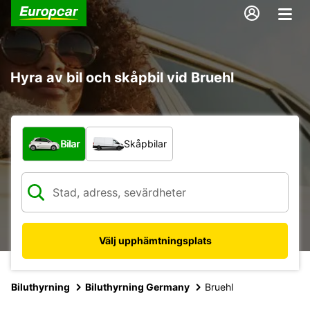
Hyra av bil och skåpbil vid Bruehl
Vilken typ av fordon?
Bilar
Skåpbilar
Välj upphämtningsplats
Biluthyrning
Biluthyrning Germany
Bruehl