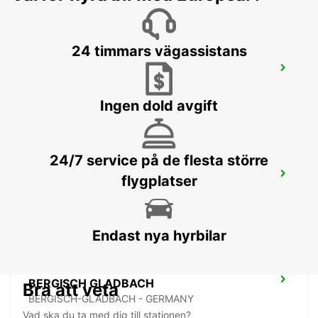
24 timmars vägassistans
DÜSSELDORF CITY
DUESSELDORF - GERMANY
Ingen dold avgift
24/7 service på de flesta större
KÖLN BILDERSTOECKCHEN
flygplatser
KOELN - GERMANY
Endast nya hyrbilar
BERGISCH GLADBACH
Bra att veta
BERGISCH-GLADBACH - GERMANY
Vad ska du ta med dig till stationen?