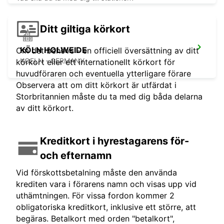
Ditt giltiga körkort
KÖLN HOLWEIDE
Om det behövs - en officiell översättning av ditt
KOELN - GERMANY
körkort eller ett internationellt körkort för
huvudföraren och eventuella ytterligare förare
Observera att om ditt körkort är utfärdat i
Storbritannien måste du ta med dig båda delarna
av ditt körkort.
Kreditkort i hyrestagarens för-
och efternamn
Vid förskottsbetalning måste den använda
krediten vara i förarens namn och visas upp vid
uthämtningen. För vissa fordon kommer 2
obligatoriska kreditkort, inklusive ett större, att
begäras. Betalkort med orden "betalkort",