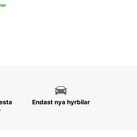
mer
lesta
Endast nya hyrbilar
r