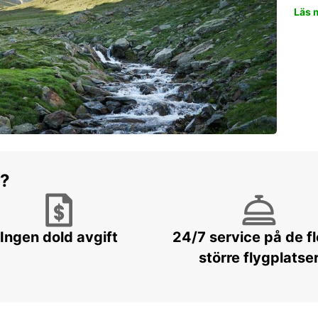
Läs 
r?
Ingen dold avgift
24/7 service på de f
större flygplatse