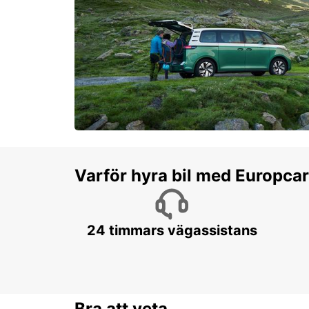
Varför hyra bil med Europca
24 timmars vägassistans
Bra att veta