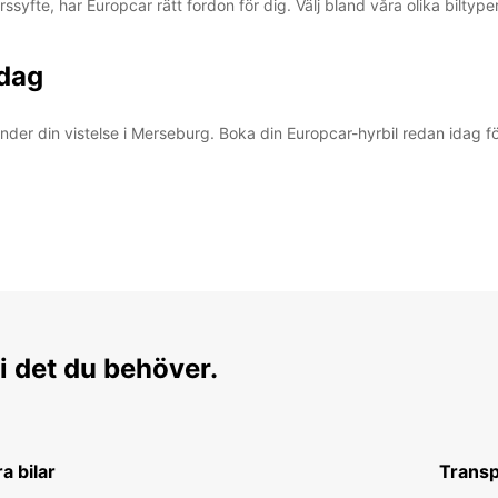
ssyfte, har Europcar rätt fordon för dig. Välj bland våra olika biltype
idag
er din vistelse i Merseburg. Boka din Europcar-hyrbil redan idag för 
i det du behöver.
ra bilar
Transp