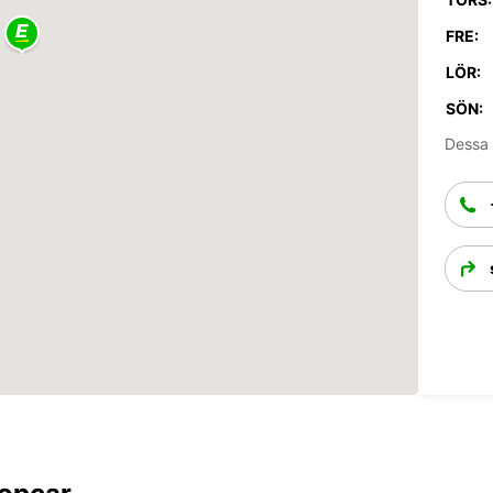
FRE:
LÖR:
SÖN:
Dessa 