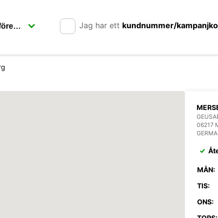
Jag har ett
kundnummer/kampanjk
rg
MERS
GEUSAE
06217
GERMA
Åt
MÅN:
TIS:
ONS:
TORS: