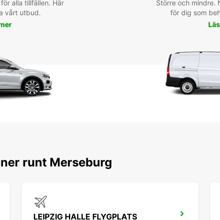
för alla tillfällen. Här
Större och mindre. N
a vårt utbud.
för dig som behö
 mer
Läs
oner runt Merseburg
LEIPZIG HALLE FLYGPLATS