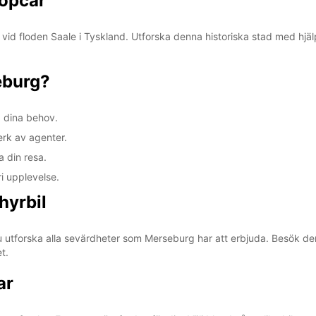
opcar
d floden Saale i Tyskland. Utforska denna historiska stad med hjälp a
eburg?
a dina behov.
erk av agenter.
a din resa.
i upplevelse.
hyrbil
u utforska alla sevärdheter som Merseburg har att erbjuda. Besök
et.
ar