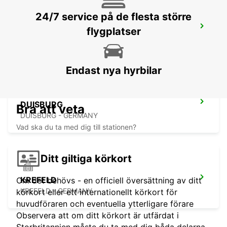
24/7 service på de flesta större
MÜLHEIM AN DER RUHR
flygplatser
MUELHEIM AN DER RUHR - GERMANY
Endast nya hyrbilar
DUISBURG
Bra att veta
DUISBURG - GERMANY
Vad ska du ta med dig till stationen?
Ditt giltiga körkort
KREFELD
Om det behövs - en officiell översättning av ditt
KREFELD - GERMANY
körkort eller ett internationellt körkort för
huvudföraren och eventuella ytterligare förare
Observera att om ditt körkort är utfärdat i