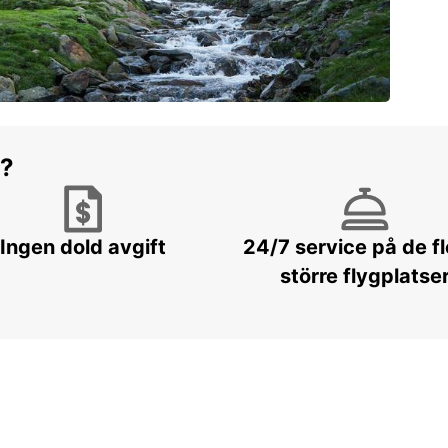
r?
Ingen dold avgift
24/7 service på de f
större flygplatse