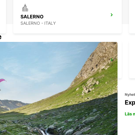
SALERNO
SALERNO - ITALY
e
NEAPEL FLYGPLATS
NAPOLI - ITALY
Nyhe
Exp
Läs 