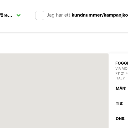
Jag har ett
kundnummer/kampanjk
FOGG
VIA MO
71121 
ITALY
MÅN:
TIS:
ONS: