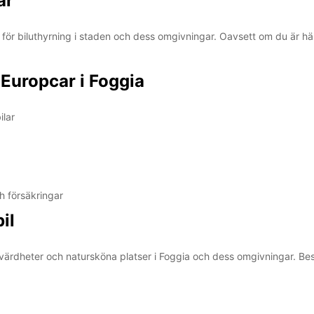
ar
 för biluthyrning i staden och dess omgivningar. Oavsett om du är här 
 Europcar i Foggia
ilar
h försäkringar
il
evärdheter och natursköna platser i Foggia och dess omgivningar. Besö