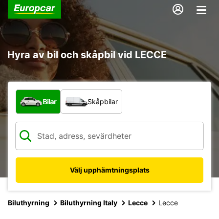
Hyra av bil och skåpbil vid LECCE
Vilken typ av fordon?
Bilar
Skåpbilar
Välj upphämtningsplats
Biluthyrning
Biluthyrning Italy
Lecce
Lecce