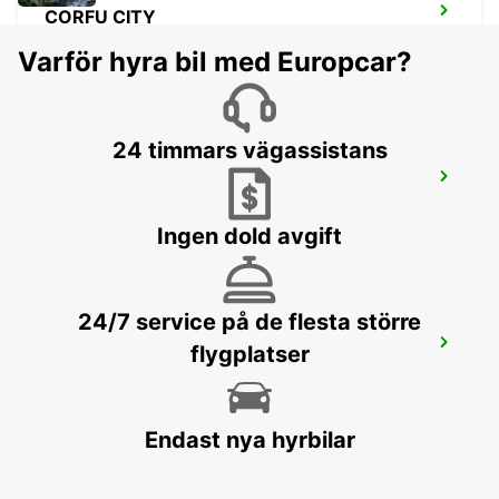
CORFU CITY
CORFU - GREECE
Varför hyra bil med Europcar?
24 timmars vägassistans
CORFU AIRPORT
CORFU - GREECE
Ingen dold avgift
24/7 service på de flesta större
TIRANA
flygplatser
TIRANA - ALBANIA
Endast nya hyrbilar