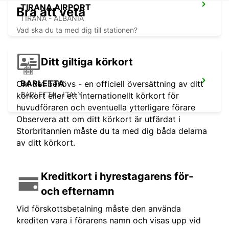
TIRANA AIRPORT
Bra att veta
TIRANA - ALBANIA
Vad ska du ta med dig till stationen?
Ditt giltiga körkort
BARLETTA
Om det behövs - en officiell översättning av ditt
BARLETTA - ITALY
körkort eller ett internationellt körkort för
huvudföraren och eventuella ytterligare förare
Observera att om ditt körkort är utfärdat i
Storbritannien måste du ta med dig båda delarna
av ditt körkort.
Kreditkort i hyrestagarens för-
och efternamn
Vid förskottsbetalning måste den använda
krediten vara i förarens namn och visas upp vid