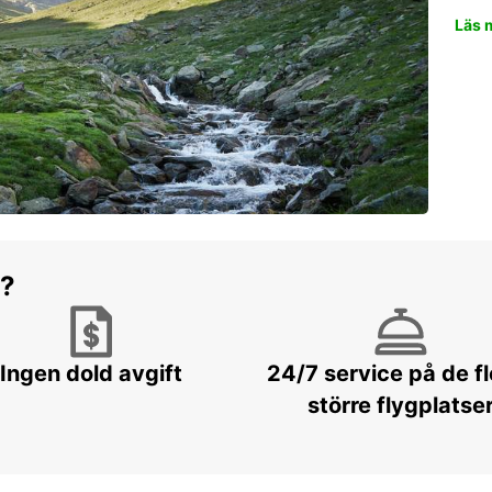
Läs 
r?
Ingen dold avgift
24/7 service på de f
större flygplatse