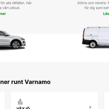
för alla tillfällen. Här
Större och mindre. N
a vårt utbud.
för dig som behö
 mer
Läs
oner runt Varnamo
VÄXJÖ