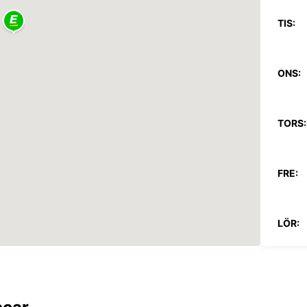
TIS:
ONS:
TORS:
FRE:
LÖR:
SÖN:
*Upphä