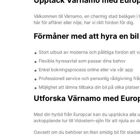
Upptäck Värnamo med Euro
Välkommen till Värnamo, en charmig stad belägen i 
här för affärer eller nöje, har vi rätt fordon för dig.
Förmåner med att hyra en bi
Stort utbud av moderna och pålitliga fordon att v
Flexibla hyresavtal som passar dina behov
Enkel bokningsprocess online eller via vår app
Professionell service och personlig rådgivning fr
Möjlighet att lämna tillbaka din bil på olika plats
Utforska Värnamo med Euro
Med din hyrbil från Europcar kan du upptäcka alla
avkopplande tur till Vidostern-sjön för att njuta av 
Oavsett om du behöver en liten smidig bil för stadskö