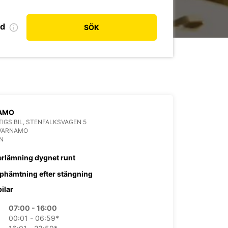
od
SÖK
AMO
IGS BIL, STENFALKSVAGEN 5
 VARNAMO
N
erlämning dygnet runt
phämtning efter stängning
bilar
07:00 - 16:00
00:01 - 06:59*