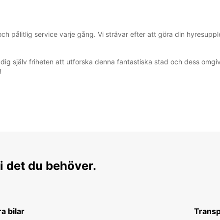
och pålitlig service varje gång. Vi strävar efter att göra din hyresup
ig själv friheten att utforska denna fantastiska stad och dess omgivn
!
i det du behöver.
ra bilar
Transp