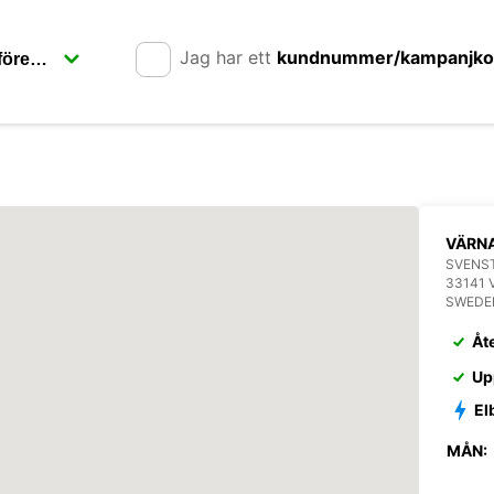
Jag har ett
kundnummer/kampanjk
VÄRN
SVENST
33141
SWEDE
Åt
Up
El
MÅN: