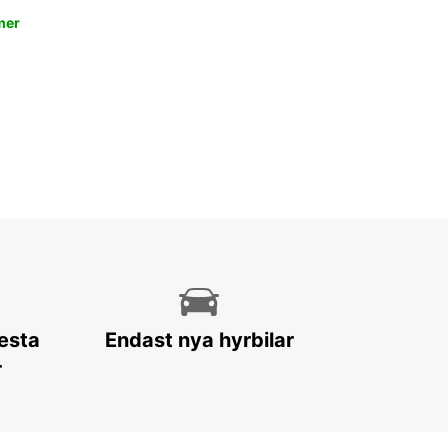
mer
lesta
Endast nya hyrbilar
r