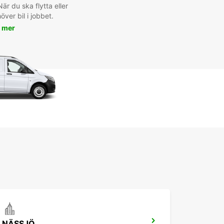
är du ska flytta eller
ver bil i jobbet.
 mer
NÄSSJÖ