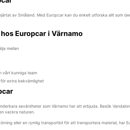
pcar
tillgän
Dessa 
hjärtat av Småland. Med Europcar kan du enkelt utforska allt som de
l hos Europcar i Värnamo
älja mellan
ån vårt kunniga team
er för extra bekvämlighet
pcar
 underbara sevärdheter som Värnamo har att erbjuda. Besök Vandalor
den vackra naturen.
rning eller en rymlig transportbil för att transportera material, har 