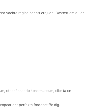
glig
öppettider kan variera på grund av helgdagar.
nna vackra region har att erbjuda. Oavsett om du är
+46 (370) 20560
sammanfattning
um, ett spännande konstmuseum, eller ta en
Europcar det perfekta fordonet för dig.