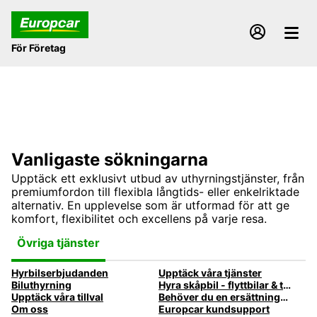
För Företag
Vanligaste sökningarna
Upptäck ett exklusivt utbud av uthyrningstjänster, från
premiumfordon till flexibla långtids- eller enkelriktade
alternativ. En upplevelse som är utformad för att ge
komfort, flexibilitet och excellens på varje resa.
Övriga tjänster
Hyrbilserbjudanden
Upptäck våra tjänster
Biluthyrning
Hyra skåpbil - flyttbilar & transportbilar | Europcar Biluthyrning
Upptäck våra tillval
Behöver du en ersättningsbil när din bil är på verkstaden?
Om oss
Europcar kundsupport