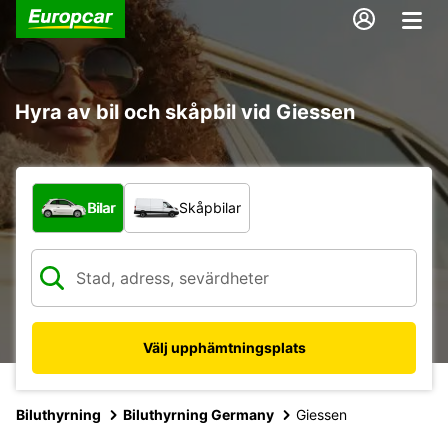
Hyra av bil och skåpbil vid Giessen
Vilken typ av fordon?
Bilar
Skåpbilar
Välj upphämtningsplats
Biluthyrning
Biluthyrning Germany
Giessen