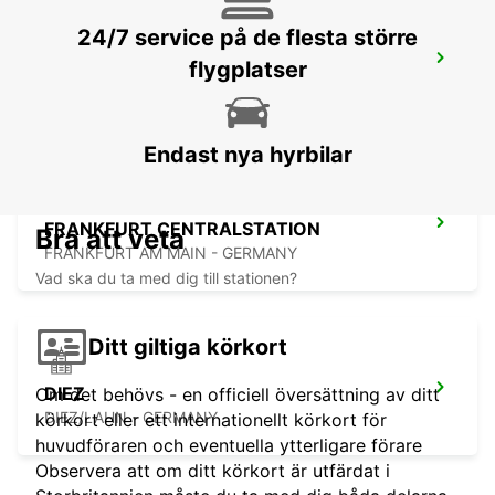
24/7 service på de flesta större
FRANKFURT BOCKENHEIM
flygplatser
FRANKFURT AM MAIN - GERMANY
Endast nya hyrbilar
FRANKFURT CENTRALSTATION
Bra att veta
FRANKFURT AM MAIN - GERMANY
Vad ska du ta med dig till stationen?
Ditt giltiga körkort
DIEZ
Om det behövs - en officiell översättning av ditt
DIEZ/LAHN - GERMANY
körkort eller ett internationellt körkort för
huvudföraren och eventuella ytterligare förare
Observera att om ditt körkort är utfärdat i