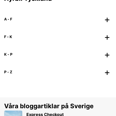
A - F
F - K
K - P
P - Z
Våra bloggartiklar på Sverige
Express Checkout