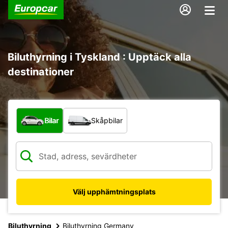
Biluthyrning i Tyskland : Upptäck alla
destinationer
Vilken typ av fordon?
Bilar
Skåpbilar
Välj upphämtningsplats
Biluthyrning
Biluthyrning Germany